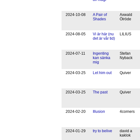
20
24
-
10
-
08
A Pair of
Axwald
Shades
Ölröde
20
24
-
08
-
05
Vi är här (nu
LILIUS
det är vår tid)
20
24
-
07
-
11
Ingenting
Stefan
kan sänka
Nyback
mig
20
24
-
03
-
25
Let him out
Quiver
20
24
-
03
-
25
The past
Quiver
20
24
-
02
-
20
Illusion
4corners
20
24
-
01
-
29
try to belive
david a
kaklok