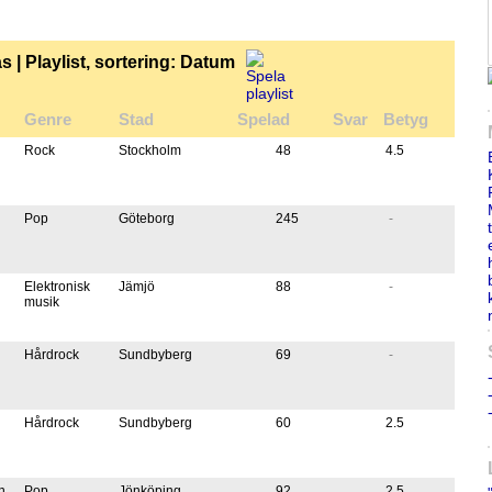
| Playlist, sortering: Datum
Genre
Stad
Spelad
Svar
Betyg
Rock
Stockholm
48
4.5
Pop
Göteborg
245
-
Elektronisk
Jämjö
88
-
musik
Hårdrock
Sundbyberg
69
-
Hårdrock
Sundbyberg
60
2.5
n
Pop
Jönköping
92
2.5