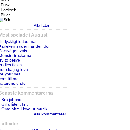
Alla låtar
Mest spelade i Augusti
En lyckligt lottad man
Kärleken svider när den dör
Porsvägen vals
Monstertruckarna
try to belive
endles fields
hur ska jag leva
be your self
kom till mej
naturens under
Senaste kommentarerna
- Bra jobbad!
- Gilla låten. fint!
- Omg ahm i love ur musik
Alla kommentarer
Låttexter