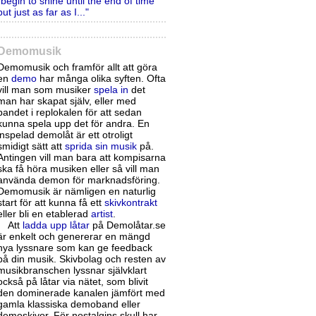
"begin to shine until the end of time
but just as far as I..."
Demomusik
Demomusik och framför allt att göra
en
demo
har många olika syften. Ofta
vill man som musiker
spela in
det
man har skapat själv, eller med
bandet i replokalen för att sedan
kunna spela upp det för andra. En
inspelad demolåt är ett otroligt
smidigt sätt att
sprida sin musik
på.
Antingen vill man bara att kompisarna
ska få höra musiken eller så vill man
använda demon för marknadsföring.
Demomusik är nämligen en naturlig
start för att kunna få ett
skivkontrakt
eller bli en etablerad
artist
.
Att
ladda upp låtar
på Demolåtar.se
är enkelt och genererar en mängd
nya lyssnare som kan ge feedback
på din musik. Skivbolag och resten av
musikbranschen lyssnar självklart
också på låtar via nätet, som blivit
den dominerade kanalen jämfört med
gamla klassiska demoband eller
demoskivor. För nostalgins skull har