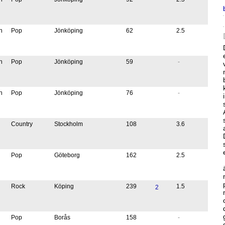
n
Pop
Jönköping
62
2.5
n
Pop
Jönköping
59
-
n
Pop
Jönköping
76
-
Country
Stockholm
108
3.6
Pop
Göteborg
162
2.5
Rock
Köping
239
1.5
2
Pop
Borås
158
-