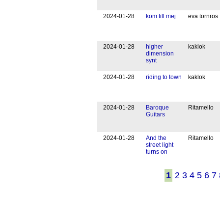
20
24
-
01
-
28
kom till mej
eva tornros
20
24
-
01
-
28
higher
kaklok
dimension
synt
20
24
-
01
-
28
riding to town
kaklok
20
24
-
01
-
28
Baroque
Ritamello
Guitars
20
24
-
01
-
28
And the
Ritamello
street light
turns on
1
2
3
4
5
6
7