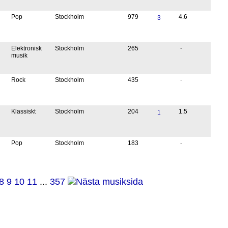
Pop
Stockholm
979
4.6
3
Elektronisk
Stockholm
265
-
musik
Rock
Stockholm
435
-
Klassiskt
Stockholm
204
1.5
1
Pop
Stockholm
183
-
8
9
10
11
...
357