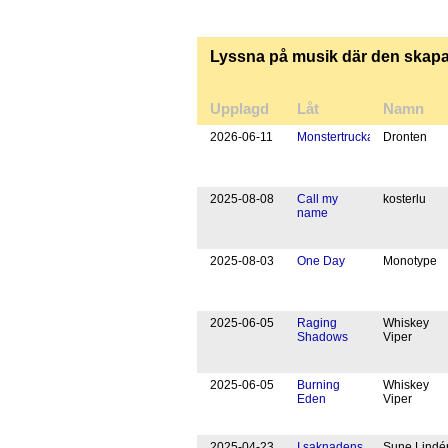
Lyssna på musik där den skapas 
Upplagd
Låt
Namn
20
26
-
06
-
11
Monstertruckarna
Dronten
20
25
-
08
-
08
Call my
kosterlu
name
20
25
-
08
-
03
One Day
Monotype
20
25
-
06
-
05
Raging
Whiskey
Shadows
Viper
20
25
-
06
-
05
Burning
Whiskey
Eden
Viper
20
25
-
04
-
23
I saknadens
Sune Lindé