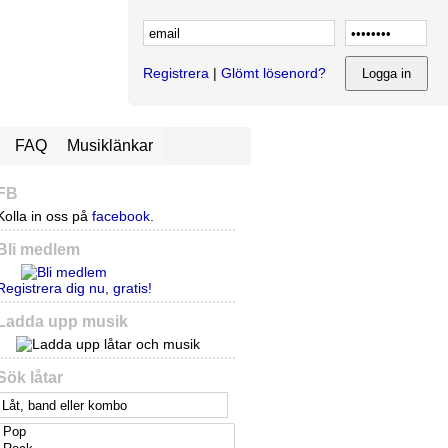
Registrera
|
Glömt lösenord?
FAQ
Musiklänkar
FB
Kolla in oss på
facebook
.
Bli medlem
Registrera dig nu, gratis!
Ladda upp musik
Sök låtar