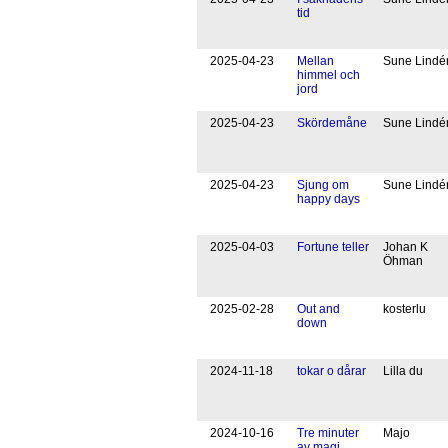
tid
20
25
-
04
-
23
Mellan
Sune Lindé
himmel och
jord
20
25
-
04
-
23
Skördemåne
Sune Lindé
20
25
-
04
-
23
Sjung om
Sune Lindé
happy days
20
25
-
04
-
03
Fortune teller
Johan K
Öhman
20
25
-
02
-
28
Out and
kosterlu
down
20
24
-
11
-
18
tokar o dårar
Lilla du
20
24
-
10
-
16
Tre minuter
Majo
av magi