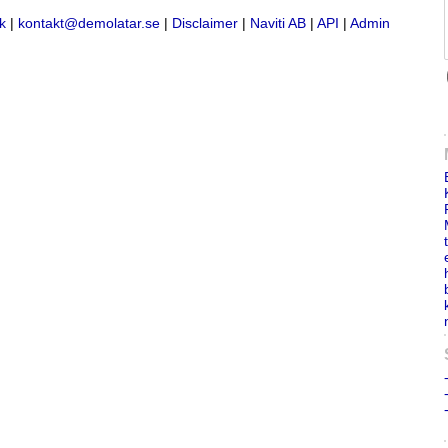
k
|
kontakt@demolatar.se
|
Disclaimer
|
Naviti AB
|
API
|
Admin