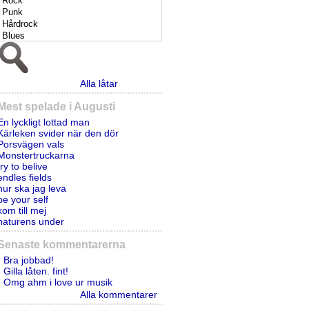
Alla låtar
Mest spelade i Augusti
En lyckligt lottad man
Kärleken svider när den dör
Porsvägen vals
Monstertruckarna
try to belive
endles fields
hur ska jag leva
be your self
kom till mej
naturens under
Senaste kommentarerna
- Bra jobbad!
- Gilla låten. fint!
- Omg ahm i love ur musik
Alla kommentarer