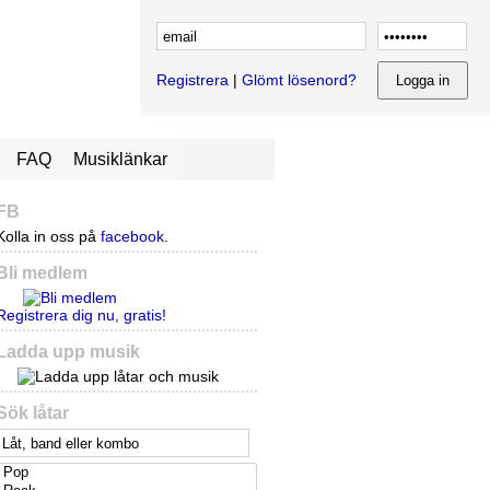
Registrera
|
Glömt lösenord?
FAQ
Musiklänkar
FB
Kolla in oss på
facebook
.
Bli medlem
Registrera dig nu, gratis!
Ladda upp musik
Sök låtar