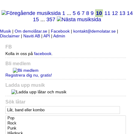
1
...
5
6
7
8
9
10
11
12
13
14
15
...
357
Musik
|
Om demolåtar.se
|
Facebook
|
kontakt@demolatar.se
|
Disclaimer
|
Naviti AB
|
API
|
Admin
FB
Kolla in oss på
facebook
.
Bli medlem
Registrera dig nu, gratis!
Ladda upp musik
Sök låtar