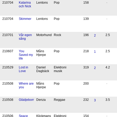
21
07
04
Katarina
Lentons
Pop
158
-
och Nick
21
07
04
Skimmer
Lentons
Pop
139
-
21
07
01
Vår egen
Motorhund
Rock
196
2.5
2
sång
21
06
07
You
Måns
Pop
218
2.5
1
Saved my
Hjerpe
life
21
05
29
Lost in
Daniel
Elektronisk
319
4.2
2
Love
Dagbäck
musik
21
05
08
Where are
Måns
Pop
200
-
you
Hjerpe
21
05
08
Glädjebomb
Denza
Reggae
232
3.5
3
21
05
06
Space
Klickmans
Elektronisk
154
-