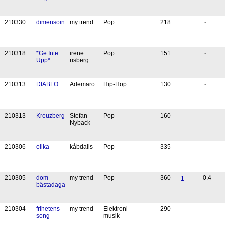
21
03
30
dimensoinsmix1
my trend
Pop
218
-
21
03
18
*Ge Inte
irene
Pop
151
-
Upp*
risberg
21
03
13
DIABLO
Ademaro
Hip-Hop
130
-
21
03
13
Kreuzbergpromenad
Stefan
Pop
160
-
Nyback
21
03
06
olika
kåbdalis
Pop
335
-
21
03
05
dom
my trend
Pop
360
0.4
1
bästadagarna
21
03
04
frihetens
my trend
Elektronisk
290
-
song
musik