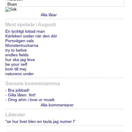
Alla låtar
Mest spelade i Augusti
En lyckligt lottad man
Kärleken svider när den dör
Porsvägen vals
Monstertruckarna
try to belive
endles fields
hur ska jag leva
be your self
kom till mej
naturens under
Senaste kommentarerna
- Bra jobbad!
- Gilla låten. fint!
- Omg ahm i love ur musik
Alla kommentarer
Låttexter
"se hur livet blev en tavla jag numer l"