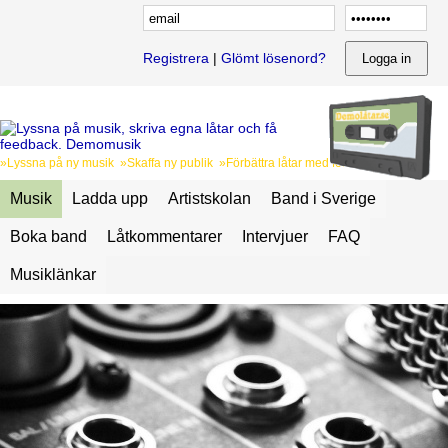
Registrera
|
Glömt lösenord?
»Lyssna på ny musik »Skaffa ny publik »Förbättra låtar med feedback
Musik
Ladda upp
Artistskolan
Band i Sverige
Boka band
Låtkommentarer
Intervjuer
FAQ
Musiklänkar