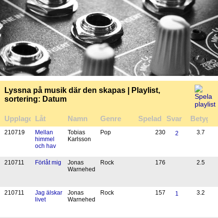
Lyssna på musik där den skapas | Playlist,
sortering: Datum
Upplagd
Låt
Namn
Genre
Spelad
Svar
Betyg
21
07
19
Mellan
Tobias
Pop
230
3.7
2
himmel
Karlsson
och hav
21
07
11
Förlåt mig
Jonas
Rock
176
2.5
Warnehed
21
07
11
Jag älskar
Jonas
Rock
157
3.2
1
livet
Warnehed