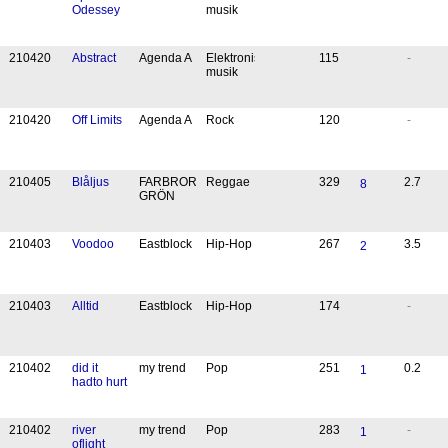
Odessey
musik
21
04
20
Abstract
Agenda A
Elektronisk
115
-
musik
21
04
20
Off Limits
Agenda A
Rock
120
-
21
04
05
Blåljus
FARBROR
Reggae
329
2.7
8
GRÖN
21
04
03
Voodoo
Eastblock
Hip-Hop
267
3.5
2
21
04
03
Alltid
Eastblock
Hip-Hop
174
-
21
04
02
did it
my trend
Pop
251
0.2
1
hadto hurt
21
04
02
river
my trend
Pop
283
-
1
oflight