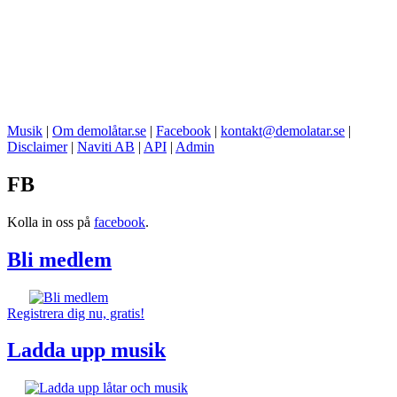
Musik
|
Om demolåtar.se
|
Facebook
|
kontakt@demolatar.se
|
Disclaimer
|
Naviti AB
|
API
|
Admin
FB
Kolla in oss på
facebook
.
Bli medlem
Registrera dig nu, gratis!
Ladda upp musik