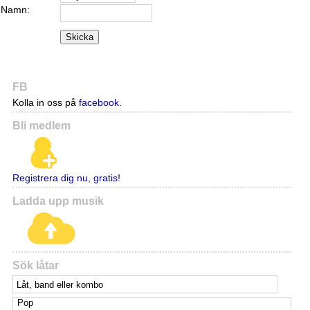
Namn:
Skicka
FB
Kolla in oss på
facebook
.
Bli medlem
Registrera dig nu, gratis!
Ladda upp musik
Sök låtar