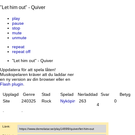
"Let him out" - Quiver
play
pause
stop
mute
unmute
repeat
repeat off
"Let him out" - Quiver
Uppdatera för att spela låten!
Musikspelaren kräver att du laddar ner
en ny version av din browser eller en
Flash plugin
.
Upplagd
Genre
Stad
Spelad
Nerladdad
Svar
Betyg
Site
24
03
25
Rock
Nyköping
263
0
4
-
-
Länk: