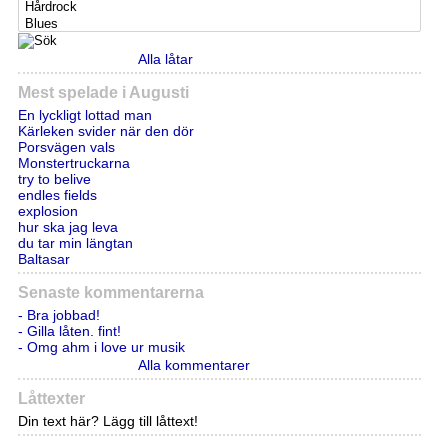
Alla låtar
Mest spelade i Augusti
En lyckligt lottad man
Kärleken svider när den dör
Porsvägen vals
Monstertruckarna
try to belive
endles fields
explosion
hur ska jag leva
du tar min längtan
Baltasar
Senaste kommentarerna
- Bra jobbad!
- Gilla låten. fint!
- Omg ahm i love ur musik
Alla kommentarer
Låttexter
Din text här? Lägg till låttext!