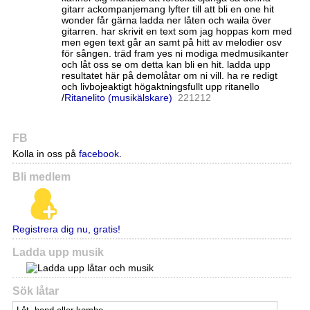
gitarr ackompanjemang lyfter till att bli en one hit
wonder får gärna ladda ner låten och waila över
gitarren. har skrivit en text som jag hoppas kom med
men egen text går an samt på hitt av melodier osv
för sången. träd fram yes ni modiga medmusikanter
och låt oss se om detta kan bli en hit. ladda upp
resultatet här på demolåtar om ni vill. ha re redigt
och livbojeaktigt högaktningsfullt upp ritanello
/
Ritanelito (musikälskare)
22
12
12
FB
Kolla in oss på
facebook
.
Bli medlem
Registrera dig nu, gratis!
Ladda upp musik
Sök låtar