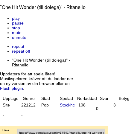
"One Hit Wonder (till dolega)" - Ritanello
play
pause
stop
mute
unmute
repeat
repeat off
"One Hit Wonder (till dolega)" -
Ritanello
Uppdatera för att spela låten!
Musikspelaren kräver att du laddar ner
en ny version av din browser eller en
Flash plugin
.
Upplagd
Genre
Stad
Spelad
Nerladdad
Svar
Betyg
Site
22
12
12
Pop
Stockholm
108
3
0
-
-
Länk: