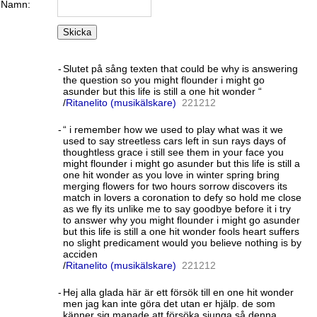
Namn:
Skicka
-
Slutet på sång texten that could be why is answering
the question so you might flounder i might go
asunder but this life is still a one hit wonder “
/
Ritanelito (musikälskare)
22
12
12
-
“ i remember how we used to play what was it we
used to say streetless cars left in sun rays days of
thoughtless grace i still see them in your face you
might flounder i might go asunder but this life is still a
one hit wonder as you love in winter spring bring
merging flowers for two hours sorrow discovers its
match in lovers a coronation to defy so hold me close
as we fly its unlike me to say goodbye before it i try
to answer why you might flounder i might go asunder
but this life is still a one hit wonder fools heart suffers
no slight predicament would you believe nothing is by
acciden
/
Ritanelito (musikälskare)
22
12
12
-
Hej alla glada här är ett försök till en one hit wonder
men jag kan inte göra det utan er hjälp. de som
känner sig manade att försöka sjunga så denna