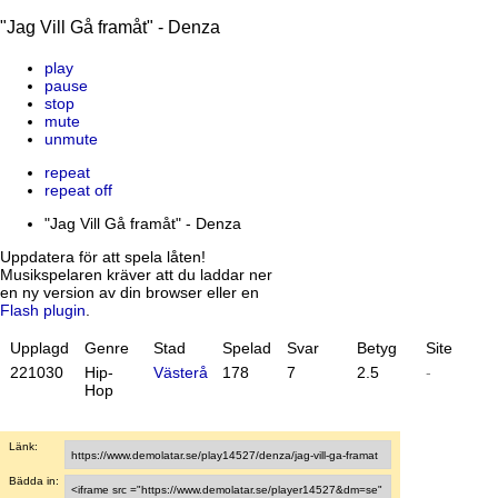
"Jag Vill Gå framåt" - Denza
play
pause
stop
mute
unmute
repeat
repeat off
"Jag Vill Gå framåt" - Denza
Uppdatera för att spela låten!
Musikspelaren kräver att du laddar ner
en ny version av din browser eller en
Flash plugin
.
Upplagd
Genre
Stad
Spelad
Svar
Betyg
Site
22
10
30
Hip-
Västerås
178
7
2.5
-
Hop
Länk:
Bädda in: