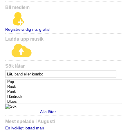
Bli medlem
Registrera dig nu, gratis!
Ladda upp musik
Sök låtar
Alla låtar
Mest spelade i Augusti
En lyckligt lottad man