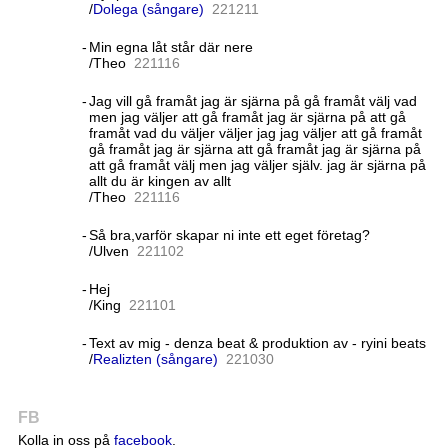
/
Dolega (sångare)
22
12
11
-
Min egna låt står där nere
/Theo
22
11
16
-
Jag vill gå framåt jag är sjärna på gå framåt välj vad
men jag väljer att gå framåt jag är sjärna på att gå
framåt vad du väljer väljer jag jag väljer att gå framåt
gå framåt jag är sjärna att gå framåt jag är sjärna på
att gå framåt välj men jag väljer själv. jag är sjärna på
allt du är kingen av allt
/Theo
22
11
16
-
Så bra,varför skapar ni inte ett eget företag?
/Ulven
22
11
02
-
Hej
/King
22
11
01
-
Text av mig - denza beat & produktion av - ryini beats
/
Realizten (sångare)
22
10
30
FB
Kolla in oss på
facebook
.