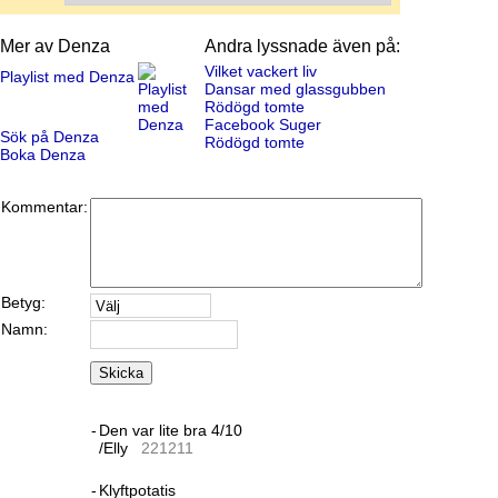
Mer av Denza
Andra lyssnade även på:
Vilket vackert liv
Playlist med Denza
Dansar med glassgubben
Rödögd tomte
Facebook Suger
Sök på Denza
Rödögd tomte
Boka Denza
Kommentar:
Betyg:
Namn:
Skicka
-
Den var lite bra 4/10
/Elly
22
12
11
-
Klyftpotatis