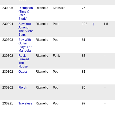
23
03
06
Disruption
Ritanello
Klassiskt
76
-
(Time &
Pitch
Study)
23
03
04
Saw You
Ritanello
Pop
122
1.5
1
Among
The Silent
Stars
23
03
03
Boy With
Ritanello
Pop
81
-
Guitar
Plays For
Manuela
23
03
02
Rock
Ritanello
Funk
83
-
Funked
The
House
23
03
02
Gauss
Ritanello
Pop
81
-
23
03
02
Flordir
Ritanello
Pop
85
-
23
02
21
Traveleye
Ritanello
Pop
97
-