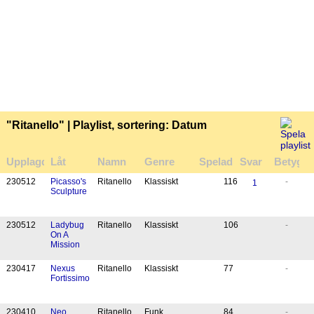
"Ritanello" | Playlist, sortering: Datum
Upplagd
Låt
Namn
Genre
Spelad
Svar
Betyg
23
05
12
Picasso's
Ritanello
Klassiskt
116
-
1
Sculpture
23
05
12
Ladybug
Ritanello
Klassiskt
106
-
On A
Mission
23
04
17
Nexus
Ritanello
Klassiskt
77
-
Fortissimo
23
04
10
Neo
Ritanello
Funk
84
-