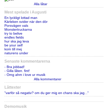
Alla låtar
Mest spelade i Augusti
En lyckligt lottad man
Kärleken svider när den dör
Porsvägen vals
Monstertruckarna
try to belive
endles fields
hur ska jag leva
be your self
kom till mej
naturens under
Senaste kommentarerna
- Bra jobbad!
- Gilla låten. fint!
- Omg ahm i love ur musik
Alla kommentarer
Låttexter
"varför så negativ? om du ger mig en chans ska jag..."
Demomusik