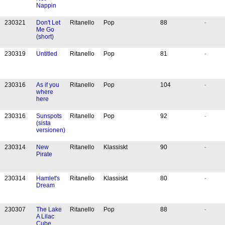
Nappin
23
03
21
Don't Let
Ritanello
Pop
88
-
Me Go
(short)
23
03
19
Untitled
Ritanello
Pop
81
-
23
03
16
As if you
Ritanello
Pop
104
-
where
here
23
03
16
Sunspots
Ritanello
Pop
92
-
(sista
versionen)
23
03
14
New
Ritanello
Klassiskt
90
-
Pirate
23
03
14
Hamlet's
Ritanello
Klassiskt
80
-
Dream
23
03
07
The Lake
Ritanello
Pop
88
-
A Lilac
Cube