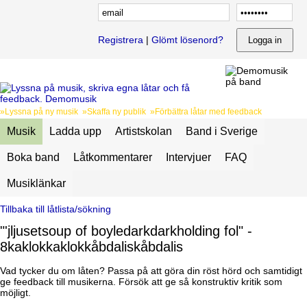
Registrera
|
Glömt lösenord?
»Lyssna på ny musik »Skaffa ny publik »Förbättra låtar med feedback
Musik
Ladda upp
Artistskolan
Band i Sverige
Boka band
Låtkommentarer
Intervjuer
FAQ
Musiklänkar
Tillbaka till låtlista/sökning
"'jljusetsoup of boyledarkdarkholding fol" -
8kaklokkaklokkåbdaliskåbdalis
Vad tycker du om låten? Passa på att göra din röst hörd och samtidigt
ge feedback till musikerna. Försök att ge så konstruktiv kritik som
möjligt.