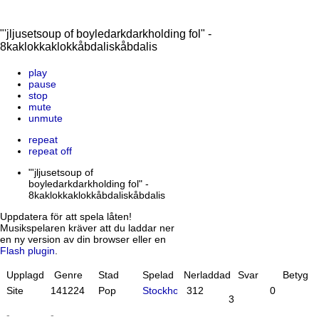
"'jljusetsoup of boyledarkdarkholding fol" -
8kaklokkaklokkåbdaliskåbdalis
play
pause
stop
mute
unmute
repeat
repeat off
"'jljusetsoup of
boyledarkdarkholding fol" -
8kaklokkaklokkåbdaliskåbdalis
Uppdatera för att spela låten!
Musikspelaren kräver att du laddar ner
en ny version av din browser eller en
Flash plugin
.
Upplagd
Genre
Stad
Spelad
Nerladdad
Svar
Betyg
Site
14
12
24
Pop
Stockholm
312
0
3
-
-