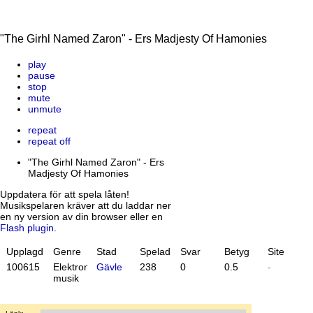
"The Girhl Named Zaron" - Ers Madjesty Of Hamonies
play
pause
stop
mute
unmute
repeat
repeat off
"The Girhl Named Zaron" - Ers
Madjesty Of Hamonies
Uppdatera för att spela låten!
Musikspelaren kräver att du laddar ner
en ny version av din browser eller en
Flash plugin
.
Upplagd
Genre
Stad
Spelad
Svar
Betyg
Site
10
06
15
Elektronisk
Gävle
238
0
0.5
-
musik