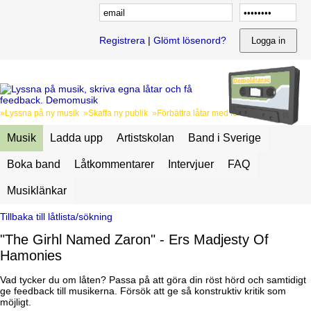
Registrera
|
Glömt lösenord?
»Lyssna på ny musik »Skaffa ny publik »Förbättra låtar med feedback
Musik
Ladda upp
Artistskolan
Band i Sverige
Boka band
Låtkommentarer
Intervjuer
FAQ
Musiklänkar
Tillbaka till låtlista/sökning
"The Girhl Named Zaron" - Ers Madjesty Of
Hamonies
Vad tycker du om låten? Passa på att göra din röst hörd och samtidigt
ge feedback till musikerna. Försök att ge så konstruktiv kritik som
möjligt.