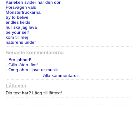
Kärleken svider när den dör
Porsvägen vals
Monstertruckarna
try to belive
endles fields
hur ska jag leva
be your self
kom till mej
naturens under
Senaste kommentarerna
- Bra jobbad!
- Gilla låten. fint!
- Omg ahm i love ur musik
Alla kommentarer
Låttexter
Din text här? Lägg till låttext!