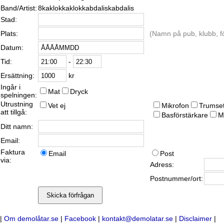
Band/Artist:
8kaklokkaklokkabdaliskabdalis
Stad:
Plats:
(Namn på pub, klubb, fö
Datum:
-
Tid:
kr
Ersättning:
Ingår i
Mat
Dryck
spelningen:
Utrustning
Vet ej
Mikrofon
Trumse
att tillgå:
Basförstärkare
M
Ditt namn:
Email:
Faktura
Email
Post
via:
Adress:
Postnummer/ort:
|
Om demolåtar.se
|
Facebook
|
kontakt@demolatar.se
|
Disclaimer
|