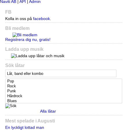
Naviti AB
|
API
|
Admin
FB
Kolla in oss på
facebook
.
Bli medlem
Registrera dig nu, gratis!
Ladda upp musik
Sök låtar
Alla låtar
Mest spelade i Augusti
En lyckligt lottad man