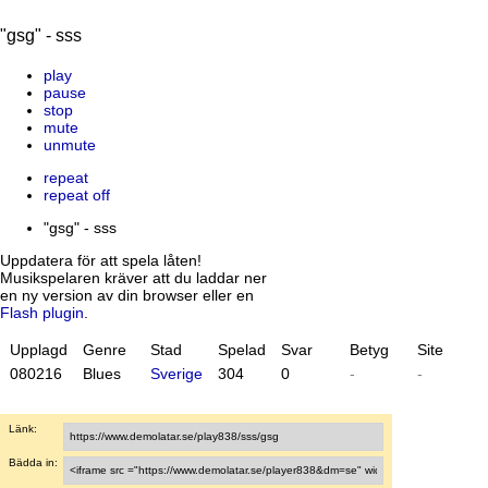
"gsg" - sss
play
pause
stop
mute
unmute
repeat
repeat off
"gsg" - sss
Uppdatera för att spela låten!
Musikspelaren kräver att du laddar ner
en ny version av din browser eller en
Flash plugin
.
Upplagd
Genre
Stad
Spelad
Svar
Betyg
Site
08
02
16
Blues
Sverige
304
0
-
-
Länk:
Bädda in: