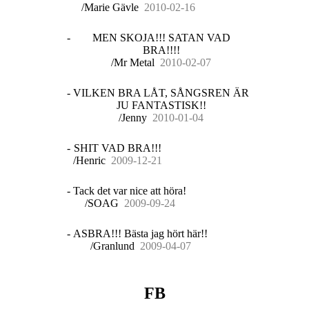
/Marie Gävle
20
10
-
02
-
16
-
MEN SKOJA!!! SATAN VAD
BRA!!!!
/Mr Metal
20
10
-
02
-
07
-
VILKEN BRA LÅT, SÅNGSREN ÄR
JU FANTASTISK!!
/Jenny
20
10
-
01
-
04
-
SHIT VAD BRA!!!
/Henric
20
09
-
12
-
21
-
Tack det var nice att höra!
/SOAG
20
09
-
09
-
24
-
ASBRA!!! Bästa jag hört här!!
/Granlund
20
09
-
04
-
07
FB