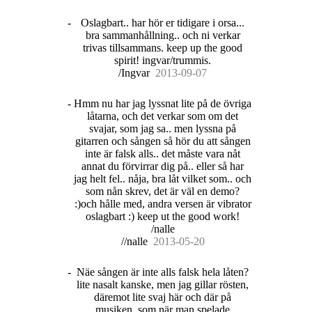
-
Oslagbart.. har hör er tidigare i orsa...
bra sammanhållning.. och ni verkar
trivas tillsammans. keep up the good
spirit! ingvar/trummis.
/Ingvar
20
13
-
09
-
07
-
Hmm nu har jag lyssnat lite på de övriga
låtarna, och det verkar som om det
svajar, som jag sa.. men lyssna på
gitarren och sången så hör du att sången
inte är falsk alls.. det måste vara nåt
annat du förvirrar dig på.. eller så har
jag helt fel.. nåja, bra låt vilket som.. och
som nån skrev, det är väl en demo?
:)och hålle med, andra versen är vibrator
oslagbart :) keep ut the good work!
/nalle
//nalle
20
13
-
05
-
20
-
Näe sången är inte alls falsk hela låten?
lite nasalt kanske, men jag gillar rösten,
däremot lite svaj här och där på
musiken, som när man spelade