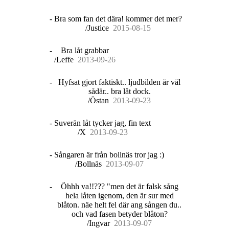
-
Bra som fan det dära! kommer det mer?
/Justice
20
15
-
08
-
15
-
Bra låt grabbar
/Leffe
20
13
-
09
-
26
-
Hyfsat gjort faktiskt.. ljudbilden är väl
sådär.. bra låt dock.
/Östan
20
13
-
09
-
23
-
Suverän låt tycker jag, fin text
/X
20
13
-
09
-
23
-
Sångaren är från bollnäs tror jag :)
/Bollnäs
20
13
-
09
-
07
-
Öhhh va!!??? "men det är falsk sång
hela låten igenom, den är sur med
blåton. näe helt fel där ang sången du..
och vad fasen betyder blåton?
/Ingvar
20
13
-
09
-
07