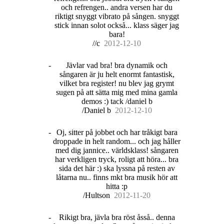
och refrengen.. andra versen har du
riktigt snyggt vibrato på sången. snyggt
stick innan solot också... klass säger jag
bara!
//c
20
12
-
12
-
10
-
Jävlar vad bra! bra dynamik och
sångaren är ju helt enormt fantastisk,
vilket bra register! nu blev jag grymt
sugen på att sätta mig med mina gamla
demos :) tack /daniel b
/Daniel b
20
12
-
12
-
10
-
Oj, sitter på jobbet och har tråkigt bara
droppade in helt random... och jag håller
med dig jannice.. världsklass! sångaren
har verkligen tryck, roligt att höra... bra
sida det här :) ska lyssna på resten av
låtarna nu.. finns mkt bra musik hör att
hitta :p
/Hultson
20
12
-
11
-
20
-
Rikigt bra, jävla bra röst åsså.. denna