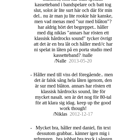
kassetteband i bandspelare och batt tog
slut, solot är lite surt här och där för min
del.. nu är man ju lite rookie här kanske,
men vad menas med "sur med blåton"?
har aldrig hört det begreppet.. håller
med dig niklas "annars har rösten ett
klassisk hårdrocks sound" tycker övrigt
att det är en bra låt och håller med//c har
ni spelat in låten på en porta studio med
kassetteband? /nalle
/Nalle
20
13
-
05
-
20
-
Håller med till viss del föregående.. men
det är falsk sång hela låten igenom, den
är sur med blåton. annars har rösten ett
klassisk hårdrocks sound, lite för
mycket nasalt. sen är det nog för 80-tal
för att klara sig idag. keep up the good
work though!
/Niklas
20
12
-
12
-
17
-
Mycket bra, håller med daniel, fin text
dessutom grabbar.. känner igen mig i
refrengen.. bra jobbat bra tryck i sången