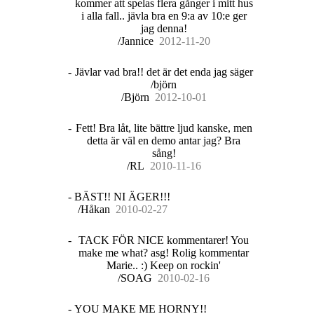
kommer att spelas flera gånger i mitt hus
i alla fall.. jävla bra en 9:a av 10:e ger
jag denna!
/Jannice
20
12
-
11
-
20
-
Jävlar vad bra!! det är det enda jag säger
/björn
/Björn
20
12
-
10
-
01
-
Fett! Bra låt, lite bättre ljud kanske, men
detta är väl en demo antar jag? Bra
sång!
/RL
20
10
-
11
-
16
-
BÄST!! NI ÄGER!!!
/Håkan
20
10
-
02
-
27
-
TACK FÖR NICE kommentarer! You
make me what? asg! Rolig kommentar
Marie.. :) Keep on rockin'
/SOAG
20
10
-
02
-
16
-
YOU MAKE ME HORNY!!