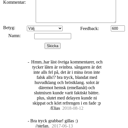
Kommentar:
Betyg:
Feedback:
Namn:
Skicka
-
Hmm..har läst övriga kommentarer, och
tycker låten är svinbra. sångaren är det
inte alls fel på, det är i mina öron inte
falsk alls!? bra tryck, blandat med
huvudklang och bröstklang. solot är
däremot hemsk (emellanåt) och
slutmixen kunde varit faktiskt bättre.
plus, slutet med delayen kunde ni
skippat och kört refrengen i en fade :p
/Elias
20
18
-
08
-
12
-
Bra tryck grabbar! gillas :)
//stefan.
20
17
-
06
-
13