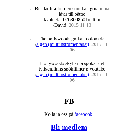
-
Betalar bra för den som kan göra mina
låtar till bättre
kvalitet-...0768608501mitt nr
/David
20
15
-
11
-
13
-
The hollywoodsign kallas dom det
/
älgen (multiinstrumentalist)
20
15
-
11
-
06
-
Hollywoods skyltarna spökar det
tyligen.finns spökfilmer p youtube
/
älgen (multiinstrumentalist)
20
15
-
11
-
06
FB
Kolla in oss på
facebook
.
Bli medlem