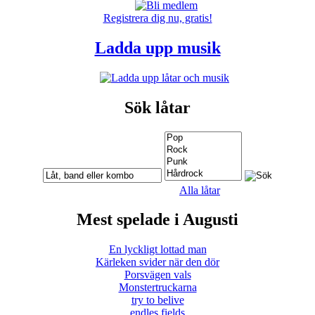
Registrera dig nu, gratis!
Ladda upp musik
Sök låtar
Alla låtar
Mest spelade i Augusti
En lyckligt lottad man
Kärleken svider när den dör
Porsvägen vals
Monstertruckarna
try to belive
endles fields