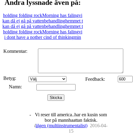
Andra lyssnade även på:
holding folding rockMorning has falingvi
kan då ej gå på vattenbehandlinghemmet t
kan då ej gå på vattenbehandlinghemmet t
holding folding rockMorning has falingvi
i dont have a nother cind of thinkingmin
Kommentar:
Betyg:
Feedback:
Namn:
Skicka
-
Vi reser till america..har en kusin som
bor på mannhaattan faktisk.
/
älgen (multiinstrumentalist)
20
16
-
04
-
15