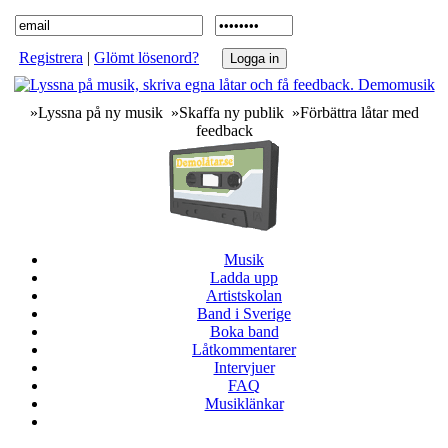
Registrera
|
Glömt lösenord?
»Lyssna på ny musik »Skaffa ny publik »Förbättra låtar med
feedback
Musik
Ladda upp
Artistskolan
Band i Sverige
Boka band
Låtkommentarer
Intervjuer
FAQ
Musiklänkar