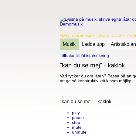
»Lyssna på ny musik »Skaffa ny publik »Förbä
Musik
Ladda upp
Artistskolan
Tillbaka till låtlista/sökning
"kan du se mej" - kaklok
Vad tycker du om låten? Passa på att gö
att ge så konstruktiv kritik som möjligt.
"kan du se mej" - kaklok
play
pause
stop
mute
unmute