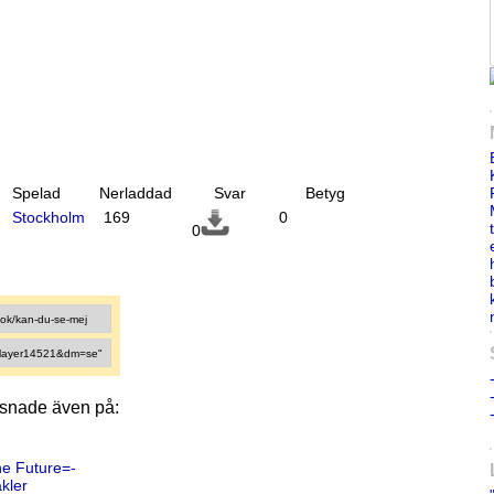
Spelad
Nerladdad
Svar
Betyg
Stockholm
169
0
0
ssnade även på:
he Future=-
kler