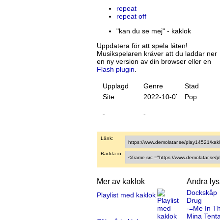
repeat
repeat off
"kan du se mej" - kaklok
Uppdatera för att spela låten!
Musikspelaren kräver att du laddar ner
en ny version av din browser eller en
Flash plugin
.
Upplagd
Genre
Stad
Site
20
22
-
10
-
07
Pop
-
-
Länk:
Bädda in:
Mer av kaklok
Andra ly
Dockskåp
Playlist med kaklok
Drug
-=Me In T
Mina Tenta