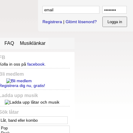
Registrera
|
Glömt lösenord?
FAQ
Musiklänkar
FB
Kolla in oss på
facebook
.
Bli medlem
Registrera dig nu, gratis!
Ladda upp musik
Sök låtar