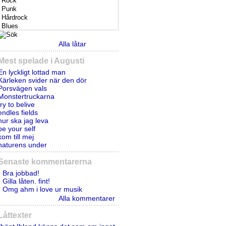
Alla låtar
Mest spelade i Augusti
En lyckligt lottad man
Kärleken svider när den dör
Porsvägen vals
Monstertruckarna
try to belive
endles fields
hur ska jag leva
be your self
kom till mej
naturens under
Senaste kommentarerna
- Bra jobbad!
- Gilla låten. fint!
- Omg ahm i love ur musik
Alla kommentarer
Låttexter