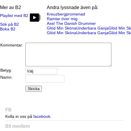
Mer av B2
Andra lyssnade även på:
Kreuzbergpromenad
Playlist med B2
Ramlar över mig
Axel The Danish Drummer
Sök på B2
Glöd Min SkönaUnderbara GanjaGlöd Min Sk
Boka B2
Glöd Min SkönaUnderbara GanjaGlöd Min Sk
Kommentar:
Betyg:
Namn:
Skicka
FB
Kolla in oss på
facebook
.
Bli medlem