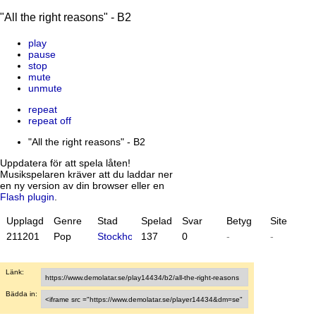
"All the right reasons" - B2
play
pause
stop
mute
unmute
repeat
repeat off
"All the right reasons" - B2
Uppdatera för att spela låten!
Musikspelaren kräver att du laddar ner
en ny version av din browser eller en
Flash plugin
.
Upplagd
Genre
Stad
Spelad
Svar
Betyg
Site
21
12
01
Pop
Stockholm
137
0
-
-
Länk:
Bädda in: