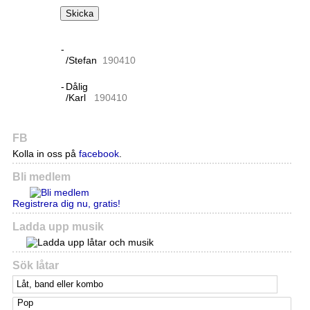
Skicka
-
/Stefan
19
04
10
-
Dålig
/Karl
19
04
10
FB
Kolla in oss på
facebook
.
Bli medlem
Registrera dig nu, gratis!
Ladda upp musik
Sök låtar