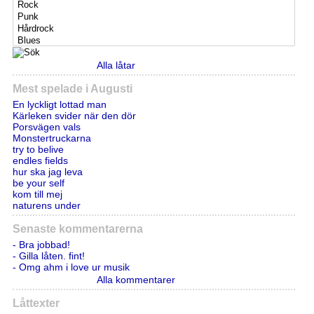
Alla låtar
Mest spelade i Augusti
En lyckligt lottad man
Kärleken svider när den dör
Porsvägen vals
Monstertruckarna
try to belive
endles fields
hur ska jag leva
be your self
kom till mej
naturens under
Senaste kommentarerna
- Bra jobbad!
- Gilla låten. fint!
- Omg ahm i love ur musik
Alla kommentarer
Låttexter