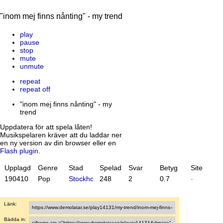
"inom mej finns nånting" - my trend
play
pause
stop
mute
unmute
repeat
repeat off
"inom mej finns nånting" - my
trend
Uppdatera för att spela låten!
Musikspelaren kräver att du laddar ner
en ny version av din browser eller en
Flash plugin
.
Upplagd
Genre
Stad
Spelad
Svar
Betyg
Site
19
04
10
Pop
Stockholm
248
2
0.7
-
Länk:
Bädda in: