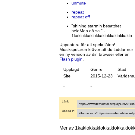
unmute
repeat
repeat off
"shining starmin besatthet
helaMen då sa " -
1kaklokkaklokkaklokkaklokkaklo
Uppdatera för att spela låten!
Musikspelaren kräver att du laddar ner
en ny version av din browser eller en
Flash plugin
.
Upplagd
Genre
Stad
Site
20
15
-
12
-
23
Världsmu
-
-
Länk:
Bädda in:
Mer av 1kaklokkaklokkaklokkaklok