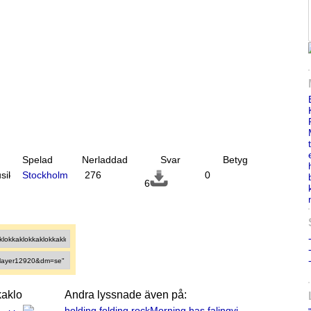
Spelad
Nerladdad
Svar
Betyg
sik
Stockholm
276
0
6
kaklo
Andra lyssnade även på:
holding folding rockMorning has falingvi