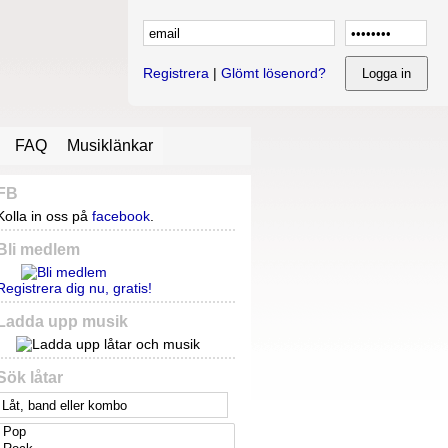
Registrera
|
Glömt lösenord?
FAQ
Musiklänkar
FB
Kolla in oss på
facebook
.
Bli medlem
Registrera dig nu, gratis!
Ladda upp musik
Sök låtar