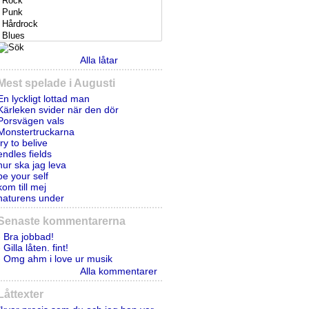
Alla låtar
Mest spelade i Augusti
En lyckligt lottad man
Kärleken svider när den dör
Porsvägen vals
Monstertruckarna
try to belive
endles fields
hur ska jag leva
be your self
kom till mej
naturens under
Senaste kommentarerna
- Bra jobbad!
- Gilla låten. fint!
- Omg ahm i love ur musik
Alla kommentarer
Låttexter