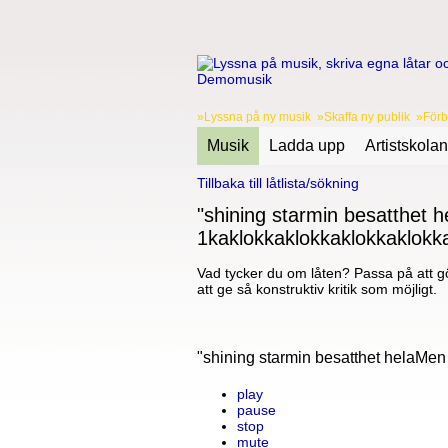
»Lyssna på ny musik »Skaffa ny publik »Förbä
Musik
Ladda upp
Artistskolan
Tillbaka till låtlista/sökning
"shining starmin besatthet h
1kaklokkaklokkaklokkaklokk
Vad tycker du om låten? Passa på att gö
att ge så konstruktiv kritik som möjligt.
"shining starmin besatthet helaMen
play
pause
stop
mute