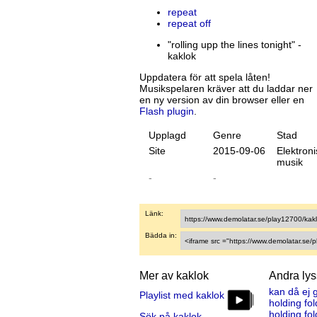
repeat
repeat off
"rolling upp the lines tonight" -
kaklok
Uppdatera för att spela låten!
Musikspelaren kräver att du laddar ner
en ny version av din browser eller en
Flash plugin
.
Upplagd
Genre
Stad
Site
20
15
-
09
-
06
Elektroni
musik
-
-
Länk:
Bädda in:
Mer av kaklok
Andra ly
kan då ej 
Playlist med kaklok
holding fo
holding fo
Sök på kaklok