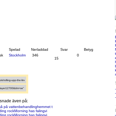
Spelad
Nerladdad
Svar
Betyg
sk
Stockholm
346
0
15
ssnade även på:
gå på vattenbehandlinghemmet t
lding rockMorning has falingvi
lding rockMorning has falingvi