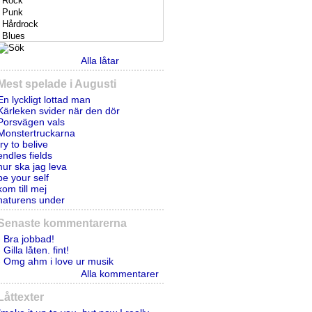
Alla låtar
Mest spelade i Augusti
En lyckligt lottad man
Kärleken svider när den dör
Porsvägen vals
Monstertruckarna
try to belive
endles fields
hur ska jag leva
be your self
kom till mej
naturens under
Senaste kommentarerna
- Bra jobbad!
- Gilla låten. fint!
- Omg ahm i love ur musik
Alla kommentarer
Låttexter