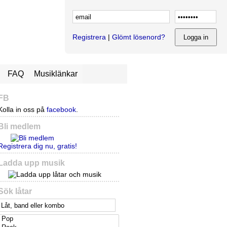
Registrera
|
Glömt lösenord?
FAQ
Musiklänkar
FB
Kolla in oss på
facebook
.
Bli medlem
Registrera dig nu, gratis!
Ladda upp musik
Sök låtar