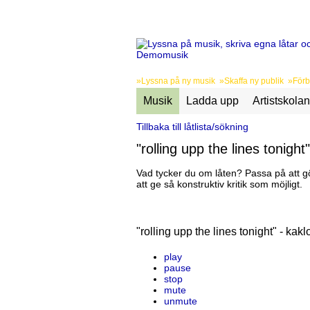
»Lyssna på ny musik »Skaffa ny publik »Förbä
Musik
Ladda upp
Artistskolan
Tillbaka till låtlista/sökning
"rolling upp the lines tonight
Vad tycker du om låten? Passa på att gö
att ge så konstruktiv kritik som möjligt.
"rolling upp the lines tonight" - kakl
play
pause
stop
mute
unmute