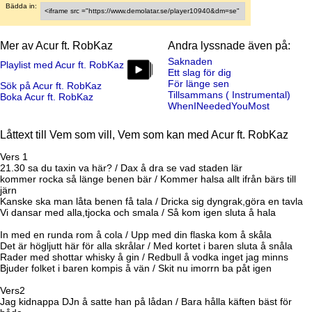
Bädda in:
Mer av Acur ft. RobKaz
Andra lyssnade även på:
Saknaden
Playlist med Acur ft. RobKaz
Ett slag för dig
För länge sen
Sök på Acur ft. RobKaz
Tillsammans ( Instrumental)
Boka Acur ft. RobKaz
WhenINeededYouMost
Låttext till Vem som vill, Vem som kan med Acur ft. RobKaz
Vers 1
21.30 sa du taxin va här? / Dax å dra se vad staden lär
kommer rocka så länge benen bär / Kommer halsa allt ifrån bärs till
järn
Kanske ska man låta benen få tala / Dricka sig dyngrak,göra en tavla
Vi dansar med alla,tjocka och smala / Så kom igen sluta å hala
In med en runda rom å cola / Upp med din flaska kom å skåla
Det är högljutt här för alla skrålar / Med kortet i baren sluta å snåla
Rader med shottar whisky å gin / Redbull å vodka inget jag minns
Bjuder folket i baren kompis å vän / Skit nu imorrn ba påt igen
Vers2
Jag kidnappa DJn å satte han på lådan / Bara hålla käften bäst för