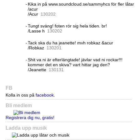
-
Kika in på www.soundcloud.se/sammyhcs för fler låtar
/acur
/Acur
13
02
02
-
Tungt sväng! foten rör sig hela tiden. br!
/Lasse h
13
02
02
-
Tack ska du ha jeanette! mvh robkaz &acur
/Robkaz
13
02
01
-
Shit va ni är efterlängtade! jävlar vad ni rockar!!!
kommer det en skiva? vart hittar jag den?
/Jeanette
13
01
31
FB
Kolla in oss på
facebook
.
Bli medlem
Registrera dig nu, gratis!
Ladda upp musik