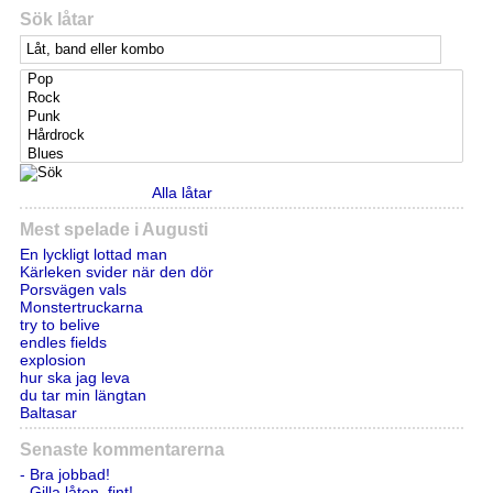
Sök låtar
Alla låtar
Mest spelade i Augusti
En lyckligt lottad man
Kärleken svider när den dör
Porsvägen vals
Monstertruckarna
try to belive
endles fields
explosion
hur ska jag leva
du tar min längtan
Baltasar
Senaste kommentarerna
- Bra jobbad!
- Gilla låten. fint!