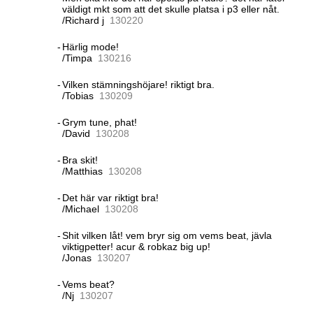
väldigt mkt som att det skulle platsa i p3 eller nåt.
/Richard j
13
02
20
-
Härlig mode!
/Timpa
13
02
16
-
Vilken stämningshöjare! riktigt bra.
/Tobias
13
02
09
-
Grym tune, phat!
/David
13
02
08
-
Bra skit!
/Matthias
13
02
08
-
Det här var riktigt bra!
/Michael
13
02
08
-
Shit vilken låt! vem bryr sig om vems beat, jävla
viktigpetter! acur & robkaz big up!
/Jonas
13
02
07
-
Vems beat?
/Nj
13
02
07