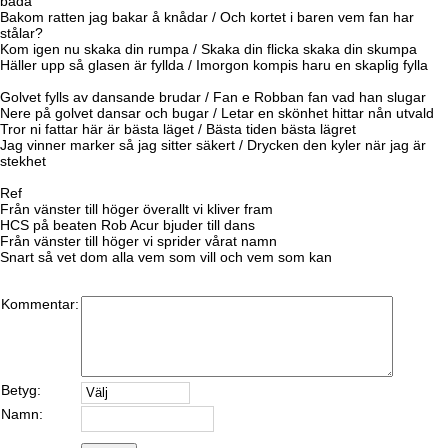
båda
Bakom ratten jag bakar å knådar / Och kortet i baren vem fan har
stålar?
Kom igen nu skaka din rumpa / Skaka din flicka skaka din skumpa
Häller upp så glasen är fyllda / Imorgon kompis haru en skaplig fylla
Golvet fylls av dansande brudar / Fan e Robban fan vad han slugar
Nere på golvet dansar och bugar / Letar en skönhet hittar nån utvald
Tror ni fattar här är bästa läget / Bästa tiden bästa lägret
Jag vinner marker så jag sitter säkert / Drycken den kyler när jag är
stekhet
Ref
Från vänster till höger överallt vi kliver fram
HCS på beaten Rob Acur bjuder till dans
Från vänster till höger vi sprider vårat namn
Snart så vet dom alla vem som vill och vem som kan
Kommentar:
Betyg:
Namn: