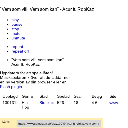
"Vem som vill, Vem som kan" - Acur ft. RobKaz
play
pause
stop
mute
unmute
repeat
repeat off
"Vem som vill, Vem som kan" -
Acur ft. RobKaz
Uppdatera för att spela låten!
Musikspelaren kräver att du laddar ner
en ny version av din browser eller en
Flash plugin
.
Upplagd
Genre
Stad
Spelad
Svar
Betyg
Site
13
01
31
Hip-
Stockholm
526
18
4.6
www
Hop
Länk: