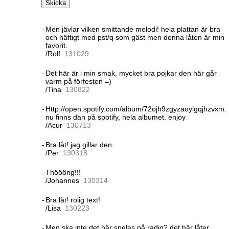
Skicka
-
Men jävlar vilken smittande melodi! hela plattan är bra
och häftigt med pst/q som gäst men denna låten är min
favorit.
/Rolf
13
10
29
-
Det här är i min smak, mycket bra pojkar den här går
varm på förfesten =)
/Tina
13
08
22
-
Http://open.spotify.com/album/72ojh9zgyzaoylgqjhzvxm.
nu finns dan på spotify, hela albumet. enjoy
/Acur
13
07
13
-
Bra låt! jag gillar den.
/Per
13
03
18
-
Thöööng!!!
/Johannes
13
03
14
-
Bra låt! rolig text!
/Lisa
13
02
23
-
Men ska inte det här spelas på radio? det här låter