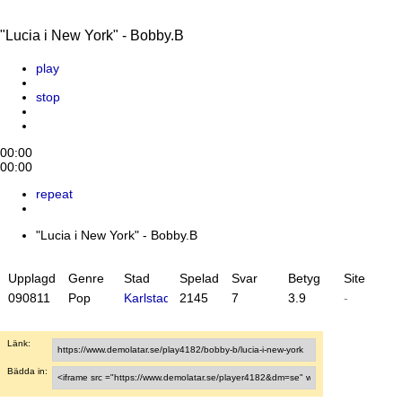
"Lucia i New York" - Bobby.B
play
stop
00:00
00:00
repeat
"Lucia i New York" - Bobby.B
Upplagd
Genre
Stad
Spelad
Svar
Betyg
Site
09
08
11
Pop
Karlstad
2145
7
3.9
-
Länk:
Bädda in: