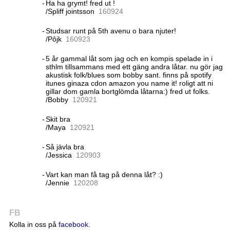
-
Ha ha grymt! fred ut !
/Spliff jointsson
16
09
24
-
Studsar runt på 5th avenu o bara njuter!
/Pôjk
16
09
23
-
5 år gammal låt som jag och en kompis spelade in i
sthlm tillsammans med ett gäng andra låtar. nu gör jag
akustisk folk/blues som bobby sant. finns på spotify
itunes ginaza cdon amazon you name it! roligt att ni
gillar dom gamla bortglömda låtarna:) fred ut folks.
/Bobby
12
09
21
-
Skit bra
/Maya
12
09
21
-
Så jävla bra
/Jessica
12
09
03
-
Vart kan man få tag på denna låt? :)
/Jennie
12
02
08
FB
Kolla in oss på
facebook
.