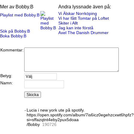
Mer av Bobby.B
Andra lyssnade även på:
Vi Älskar Norrköping
Playlist med Bobby.B
Vi har fått Tomtar på Loftet
Skiter i Allt
Jag kan inte förstå
Sök på Bobby.B
Axel The Danish Drummer
Boka Bobby.B
Kommentar:
Betyg:
Namn:
Skicka
-
Lucia i new york ute på spotify.
https://open.spotify.com/album/7is6icz0egehzcxwt6hpfz?
si=sffazqtnt4eby2pux5doaa
/Bobby
19
07
26