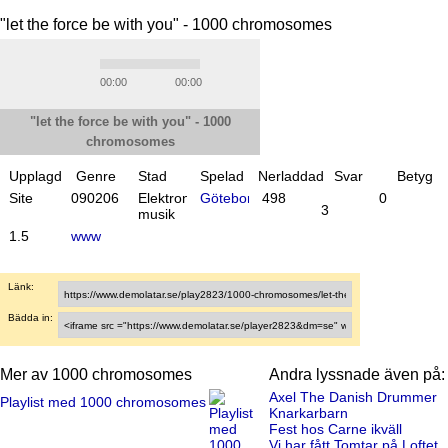
"let the force be with you" - 1000 chromosomes
00:00
00:00
"let the force be with you" - 1000
chromosomes
Upplagd
Genre
Stad
Spelad
Nerladdad
Svar
Betyg
Site
09
02
06
Elektronisk
Göteborg
498
0
3
musik
1.5
www
Länk:
Bädda in:
Mer av 1000 chromosomes
Andra lyssnade även på:
Axel The Danish Drummer
Playlist med 1000 chromosomes
Knarkarbarn
Fest hos Carne ikväll
Vi har fått Tomtar på Loftet