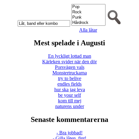
Alla låtar
Mest spelade i Augusti
En lyckligt lottad man
Kärleken svider när den dör
Porsvägen vals
Monstertruckarna
try to belive
endles fields
hur ska jag leva
be your self
kom till mej
naturens under
Senaste kommentarerna
- Bra jobbad!
- Gilla låten. fint!