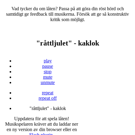
Vad tycker du om låten? Passa på att göra din röst hörd och
samtidigt ge feedback till musikerna. Försök att ge så konstruktiv
kritik som möjligt.
"råttljulet" - kaklok
play
pause
stop
mute
unmute
repeat
repeat off
"råttljulet" - kaklok
Uppdatera för att spela låten!
Musikspelaren kräver att du laddar ner
en ny version av din browser eller en
Flash plugin
.