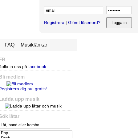
Registrera
|
Glömt lösenord?
FAQ
Musiklänkar
FB
Kolla in oss på
facebook
.
Bli medlem
Registrera dig nu, gratis!
Ladda upp musik
Sök låtar