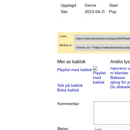
Upplagd
Genre
Stad
Site
20
23
-
04
-
26
Pop
-
-
Länk:
Bädda in:
Mer av kaklok
Andra ly
naturens 
Playlist med kaklok
ni blandar
Baltasar
sjöng för p
Sök på kaklok
Du älskad
Boka kaklok
Kommentar:
Betyg: