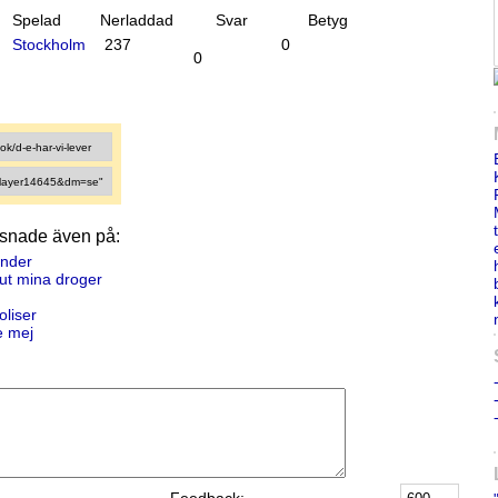
Spelad
Nerladdad
Svar
Betyg
Stockholm
237
0
0
ssnade även på:
under
 ut mina droger
oliser
e mej