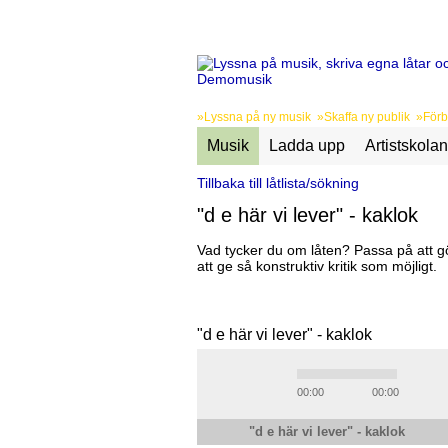
»Lyssna på ny musik »Skaffa ny publik »Förbä
Musik
Ladda upp
Artistskolan
Tillbaka till låtlista/sökning
"d e här vi lever" - kaklok
Vad tycker du om låten? Passa på att gö
att ge så konstruktiv kritik som möjligt.
"d e här vi lever" - kaklok
00:00
00:00
"d e här vi lever" - kaklok