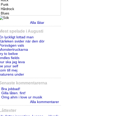
Alla låtar
Mest spelade i Augusti
En lyckligt lottad man
Kärleken svider när den dör
Porsvägen vals
Monstertruckarna
try to belive
endles fields
hur ska jag leva
be your self
kom till mej
naturens under
Senaste kommentarerna
- Bra jobbad!
- Gilla låten. fint!
- Omg ahm i love ur musik
Alla kommentarer
Låttexter