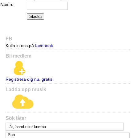
Namn:
Skicka
FB
Kolla in oss på
facebook
.
Bli medlem
Registrera dig nu, gratis!
Ladda upp musik
Sök låtar