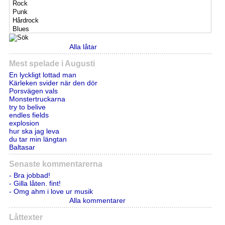
Alla låtar
Mest spelade i Augusti
En lyckligt lottad man
Kärleken svider när den dör
Porsvägen vals
Monstertruckarna
try to belive
endles fields
explosion
hur ska jag leva
du tar min längtan
Baltasar
Senaste kommentarerna
- Bra jobbad!
- Gilla låten. fint!
- Omg ahm i love ur musik
Alla kommentarer
Låttexter