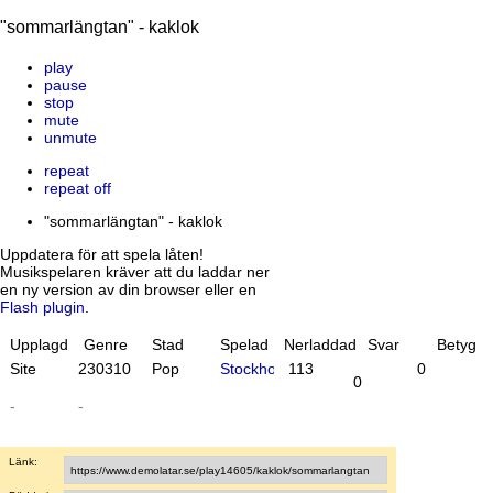
"sommarlängtan" - kaklok
play
pause
stop
mute
unmute
repeat
repeat off
"sommarlängtan" - kaklok
Uppdatera för att spela låten!
Musikspelaren kräver att du laddar ner
en ny version av din browser eller en
Flash plugin
.
Upplagd
Genre
Stad
Spelad
Nerladdad
Svar
Betyg
Site
23
03
10
Pop
Stockholm
113
0
0
-
-
Länk: