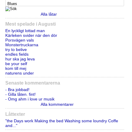
Alla låtar
Mest spelade i Augusti
En lyckligt lottad man
Kärleken svider när den dör
Porsvägen vals
Monstertruckarna
try to belive
endles fields
hur ska jag leva
be your self
kom till mej
naturens under
Senaste kommentarerna
- Bra jobbad!
- Gilla låten. fint!
- Omg ahm i love ur musik
Alla kommentarer
Låttexter
"the Days work Making the bed Washing some loundry Coffe
and..."