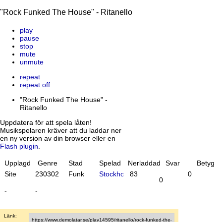
"Rock Funked The House" - Ritanello
play
pause
stop
mute
unmute
repeat
repeat off
"Rock Funked The House" -
Ritanello
Uppdatera för att spela låten!
Musikspelaren kräver att du laddar ner
en ny version av din browser eller en
Flash plugin
.
Upplagd
Genre
Stad
Spelad
Nerladdad
Svar
Betyg
Site
23
03
02
Funk
Stockholm
83
0
0
-
-
Länk: