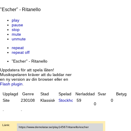
"Escher" - Ritanello
play
pause
stop
mute
unmute
repeat
repeat off
"Escher" - Ritanello
Uppdatera för att spela låten!
Musikspelaren kräver att du laddar ner
en ny version av din browser eller en
Flash plugin
.
Upplagd
Genre
Stad
Spelad
Nerladdad
Svar
Betyg
Site
23
01
08
Klassiskt
Stockholm
59
0
0
-
-
Länk: