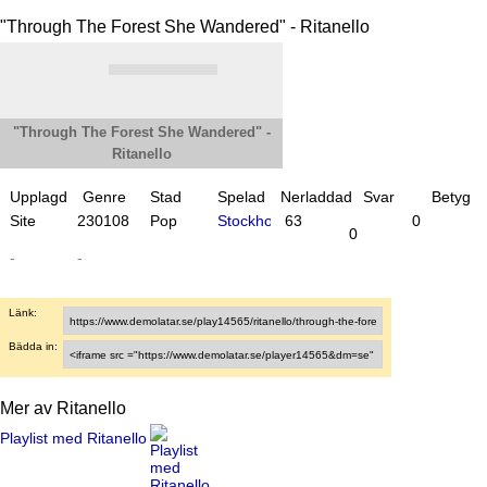
"Through The Forest She Wandered" - Ritanello
"Through The Forest She Wandered" -
Ritanello
Upplagd
Genre
Stad
Spelad
Nerladdad
Svar
Betyg
Site
23
01
08
Pop
Stockholm
63
0
0
-
-
Länk:
Bädda in:
Mer av Ritanello
Playlist med Ritanello