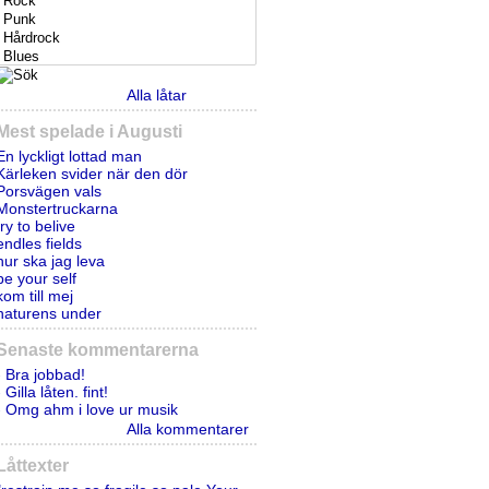
Alla låtar
Mest spelade i Augusti
En lyckligt lottad man
Kärleken svider när den dör
Porsvägen vals
Monstertruckarna
try to belive
endles fields
hur ska jag leva
be your self
kom till mej
naturens under
Senaste kommentarerna
- Bra jobbad!
- Gilla låten. fint!
- Omg ahm i love ur musik
Alla kommentarer
Låttexter