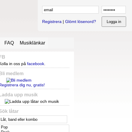
Registrera
|
Glömt lösenord?
FAQ
Musiklänkar
FB
Kolla in oss på
facebook
.
Bli medlem
Registrera dig nu, gratis!
Ladda upp musik
Sök låtar