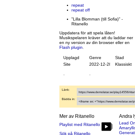
repeat
repeat off
"Lilla Blomman (till Sofia)" -
Ritanello
Uppdatera för att spela låten!
Musikspelaren kräver att du laddar ner
en ny version av din browser eller en
Flash plugin
.
Upplagd
Genre
Stad
Site
20
22
-
12
-
28
Klassiskt
-
-
Länk:
Bädda in:
Mer av Ritanello
Andra 
Lead O
Playlist med Ritanello
Amarylli
Generat
Sök på Ritanello