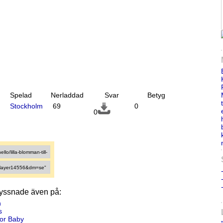
Spelad
Nerladdad
Svar
Betyg
Stockholm
69
0
0
lyssnade även på:
n
s
or Baby