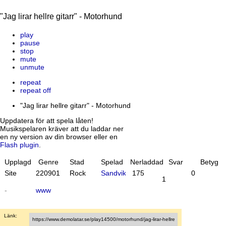
"Jag lirar hellre gitarr" - Motorhund
play
pause
stop
mute
unmute
repeat
repeat off
"Jag lirar hellre gitarr" - Motorhund
Uppdatera för att spela låten!
Musikspelaren kräver att du laddar ner
en ny version av din browser eller en
Flash plugin
.
Upplagd
Genre
Stad
Spelad
Nerladdad
Svar
Betyg
Site
22
09
01
Rock
Sandviken
175
0
1
-
www
Länk: