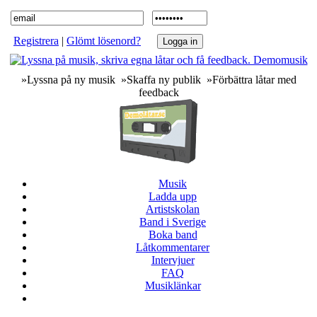
Registrera
|
Glömt lösenord?
»Lyssna på ny musik »Skaffa ny publik »Förbättra låtar med
feedback
Musik
Ladda upp
Artistskolan
Band i Sverige
Boka band
Låtkommentarer
Intervjuer
FAQ
Musiklänkar