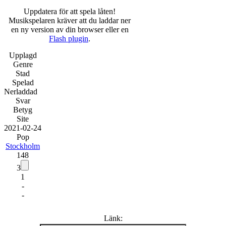
Uppdatera för att spela låten!
Musikspelaren kräver att du laddar ner
en ny version av din browser eller en
Flash plugin
.
Upplagd
Genre
Stad
Spelad
Nerladdad
Svar
Betyg
Site
20
21
-
02
-
24
Pop
Stockholm
148
3
1
-
-
Länk: