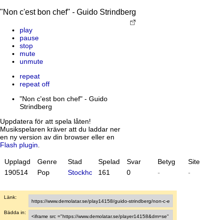
"Non c'est bon chef" - Guido Strindberg
play
pause
stop
mute
unmute
repeat
repeat off
"Non c'est bon chef" - Guido
Strindberg
Uppdatera för att spela låten!
Musikspelaren kräver att du laddar ner
en ny version av din browser eller en
Flash plugin
.
Upplagd
Genre
Stad
Spelad
Svar
Betyg
Site
19
05
14
Pop
Stockholm
161
0
-
-
Länk:
Bädda in: