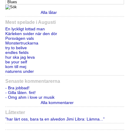
Alla låtar
Mest spelade i Augusti
En lyckligt lottad man
Kärleken svider när den dör
Porsvägen vals
Monstertruckarna
try to belive
endles fields
hur ska jag leva
be your self
kom till mej
naturens under
Senaste kommentarerna
- Bra jobbad!
- Gilla låten. fint!
- Omg ahm i love ur musik
Alla kommentarer
Låttexter
"har lärt oss, bara ta en alvedon Jimi Libra: Lämna..."