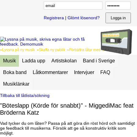
Registrera
|
Glömt lösenord?
»Lyssna på ny musik »Skaffa ny publik »Förbättra låtar med feedback
Musik
Ladda upp
Artistskolan
Band i Sverige
Boka band
Låtkommentarer
Intervjuer
FAQ
Musiklänkar
Tillbaka till låtlista/sökning
"Böteslapp (Körde för snabbt)" - MiggediMac feat
Bröderna Katz
Vad tycker du om låten? Passa på att göra din röst hörd och samtidigt
ge feedback till musikerna. Försök att ge så konstruktiv kritik som
möjligt.