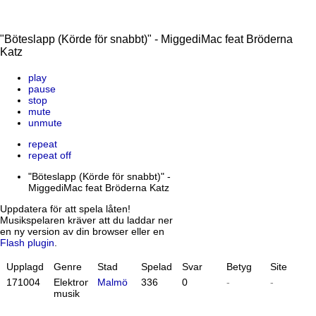
"Böteslapp (Körde för snabbt)" - MiggediMac feat Bröderna
Katz
play
pause
stop
mute
unmute
repeat
repeat off
"Böteslapp (Körde för snabbt)" -
MiggediMac feat Bröderna Katz
Uppdatera för att spela låten!
Musikspelaren kräver att du laddar ner
en ny version av din browser eller en
Flash plugin
.
Upplagd
Genre
Stad
Spelad
Svar
Betyg
Site
17
10
04
Elektronisk
Malmö
336
0
-
-
musik