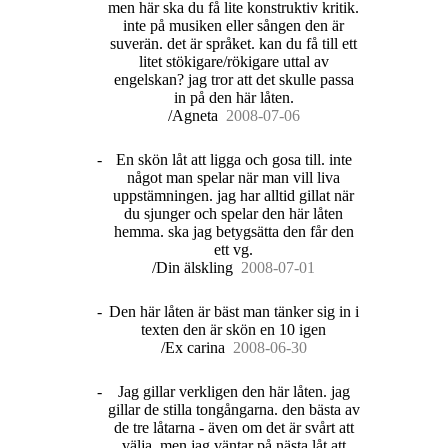
men här ska du få lite konstruktiv kritik.
inte på musiken eller sången den är
suverän. det är språket. kan du få till ett
litet stökigare/rökigare uttal av
engelskan? jag tror att det skulle passa
in på den här låten.
/Agneta
20
08
-
07
-
06
-
En skön låt att ligga och gosa till. inte
något man spelar när man vill liva
uppstämningen. jag har alltid gillat när
du sjunger och spelar den här låten
hemma. ska jag betygsätta den får den
ett vg.
/Din älskling
20
08
-
07
-
01
-
Den här låten är bäst man tänker sig in i
texten den är skön en 10 igen
/Ex carina
20
08
-
06
-
30
-
Jag gillar verkligen den här låten. jag
gillar de stilla tongångarna. den bästa av
de tre låtarna - även om det är svårt att
välja. men jag väntar på nästa låt att