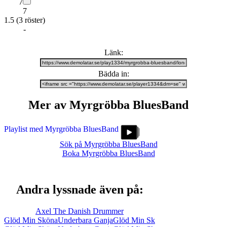
7
7
1.5
(3 röster)
-
Länk:
Bädda in:
Mer av Myrgröbba BluesBand
Playlist med Myrgröbba BluesBand
Sök på Myrgröbba BluesBand
Boka Myrgröbba BluesBand
Andra lyssnade även på:
Axel The Danish Drummer
Glöd Min SkönaUnderbara GanjaGlöd Min Sk