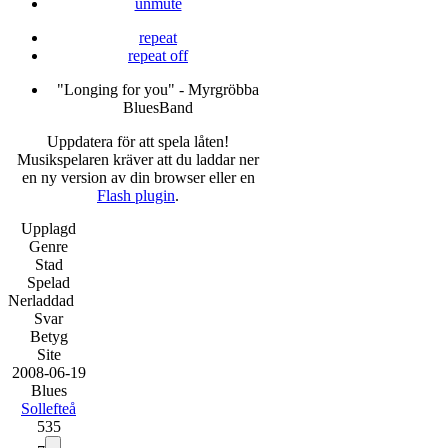
unmute
repeat
repeat off
"Longing for you" - Myrgröbba
BluesBand
Uppdatera för att spela låten!
Musikspelaren kräver att du laddar ner
en ny version av din browser eller en
Flash plugin
.
Upplagd
Genre
Stad
Spelad
Nerladdad
Svar
Betyg
Site
20
08
-
06
-
19
Blues
Sollefteå
535