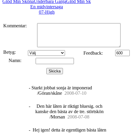
Glöd Min SkönaUnderbara GanjaGlöd Min Sk
En midvintersaga
07-High
Kommentar:
Betyg:
Feedback:
Namn:
Skicka
-
Starkt jobbat sonja är imponerad
/Göran/skåne
20
08
-
07
-
10
-
Den här låten är riktigt bluesig. och
kanske den bästa av de tre. störtskön
/Morsan
20
08
-
07
-
08
-
Hej igen! detta är egentligen bästa låten