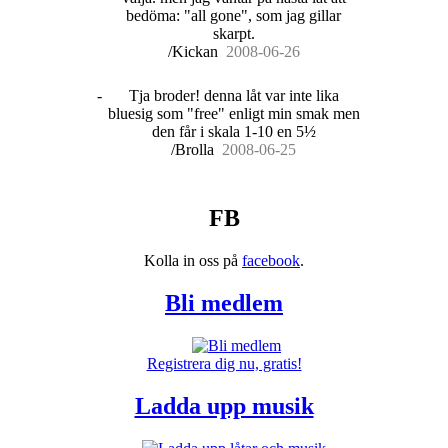
bedöma: "all gone", som jag gillar
skarpt.
/Kickan
20
08
-
06
-
26
-
Tja broder! denna låt var inte lika
bluesig som "free" enligt min smak men
den får i skala 1-10 en 5½
/Brolla
20
08
-
06
-
25
FB
Kolla in oss på
facebook
.
Bli medlem
Registrera dig nu, gratis!
Ladda upp musik