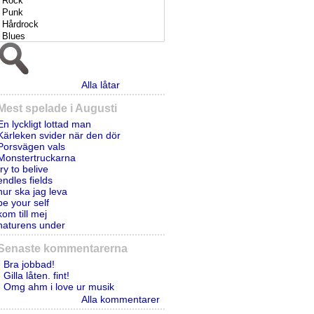
Alla låtar
Mest spelade i Augusti
En lyckligt lottad man
Kärleken svider när den dör
Porsvägen vals
Monstertruckarna
try to belive
endles fields
hur ska jag leva
be your self
kom till mej
naturens under
Senaste kommentarerna
- Bra jobbad!
- Gilla låten. fint!
- Omg ahm i love ur musik
Alla kommentarer