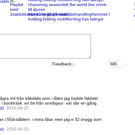
kaklo
chansning seasonlett the world live onmk
till djuren
kan då ej gå på vattenbehandlinghemmet t
holding folding rockMorning has falingvi
Feedback:
några mil från kåbdalis.som i låten.jag hadde faktiskt
 i bockträsk .en bit från arvidsjaur .var där en gång.
st)
20
16
-
04
-
15
an i 55årsåldern .i mina låtar men jag e 32.snygg som
st)
20
16
-
04
-
15