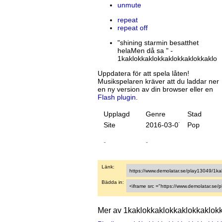
unmute
repeat
repeat off
"shining starmin besatthet
helaMen då sa " -
1kaklokkaklokkaklokkaklokkaklo
Uppdatera för att spela låten!
Musikspelaren kräver att du laddar ner
en ny version av din browser eller en
Flash plugin
.
Upplagd
Genre
Stad
Site
20
16
-
03
-
07
Pop
-
-
Länk:
Bädda in:
Mer av 1kaklokkaklokkaklokkaklok