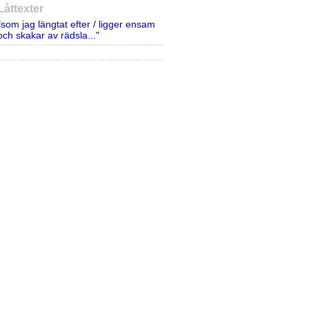
Låttexter
"som jag längtat efter / ligger ensam
och skakar av rädsla..."