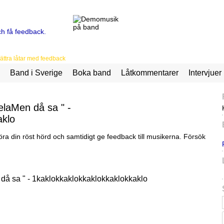
ttra låtar med feedback
Band i Sverige
Boka band
Låtkommentarer
Intervjuer
elaMen då sa " -
aklo
ra din röst hörd och samtidigt ge feedback till musikerna. Försök
 då sa " - 1kaklokkaklokkaklokkaklokkaklo