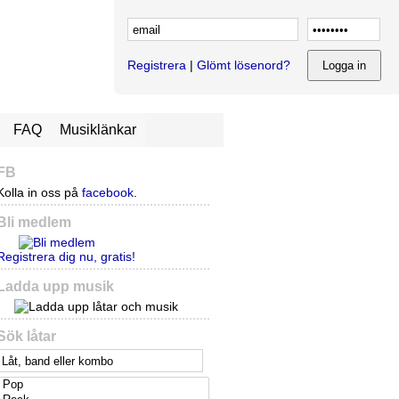
Registrera
|
Glömt lösenord?
FAQ
Musiklänkar
FB
Kolla in oss på
facebook
.
Bli medlem
Registrera dig nu, gratis!
Ladda upp musik
Sök låtar