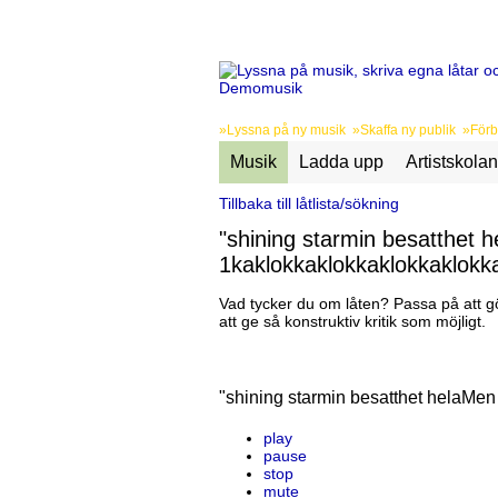
»Lyssna på ny musik »Skaffa ny publik »Förbä
Musik
Ladda upp
Artistskolan
Tillbaka till låtlista/sökning
"shining starmin besatthet h
1kaklokkaklokkaklokkaklokk
Vad tycker du om låten? Passa på att gö
att ge så konstruktiv kritik som möjligt.
"shining starmin besatthet helaMen
play
pause
stop
mute