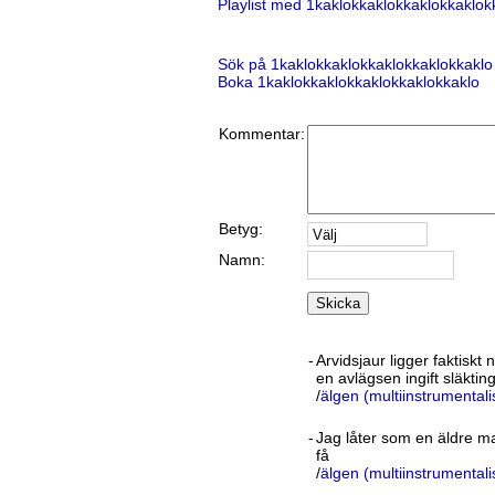
Playlist med 1kaklokkaklokkaklokkaklok
Sök på 1kaklokkaklokkaklokkaklokkaklo
Boka 1kaklokkaklokkaklokkaklokkaklo
Kommentar:
Betyg:
Namn:
Skicka
-
Arvidsjaur ligger faktiskt 
en avlägsen ingift släkting
/
älgen (multiinstrumentali
-
Jag låter som en äldre m
få
/
älgen (multiinstrumentali