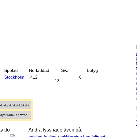
Spelad
Nerladdad
Svar
Betyg
Stockholm
412
6
13
kaklo
Andra lyssnade även på:
holding folding rockMorning has falingvi