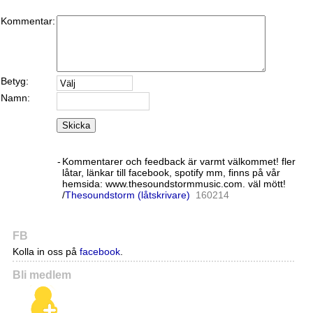
Kommentar:
Betyg:
Namn:
Skicka
-
Kommentarer och feedback är varmt välkommet! fler
låtar, länkar till facebook, spotify mm, finns på vår
hemsida: www.thesoundstormmusic.com. väl mött!
/
Thesoundstorm (låtskrivare)
16
02
14
FB
Kolla in oss på
facebook
.
Bli medlem