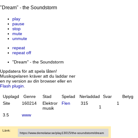
"Dream" - the Soundstorm
play
pause
stop
mute
unmute
repeat
repeat off
"Dream" - the Soundstorm
Uppdatera för att spela låten!
Musikspelaren kräver att du laddar ner
en ny version av din browser eller en
Flash plugin
.
Upplagd
Genre
Stad
Spelad
Nerladdad
Svar
Betyg
Site
16
02
14
Elektronisk
Flen
315
1
1
musik
3.5
www
Länk: