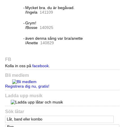
-
Mycket bra. du är begåvad.
/Ingela
14
11
09
-
Grym!
/Bosse
14
09
25
-
även denna sång var bra/anette
/Anette
14
08
29
FB
Kolla in oss på
facebook
.
Bli medlem
Registrera dig nu, gratis!
Ladda upp musik
Sök låtar