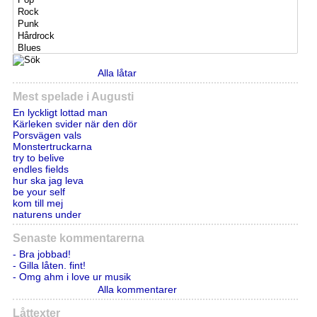
Alla låtar
Mest spelade i Augusti
En lyckligt lottad man
Kärleken svider när den dör
Porsvägen vals
Monstertruckarna
try to belive
endles fields
hur ska jag leva
be your self
kom till mej
naturens under
Senaste kommentarerna
- Bra jobbad!
- Gilla låten. fint!
- Omg ahm i love ur musik
Alla kommentarer
Låttexter