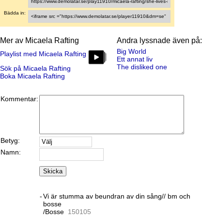
Bädda in:
Mer av Micaela Rafting
Andra lyssnade även på:
Big World
Playlist med Micaela Rafting
Ett annat liv
The disliked one
Sök på Micaela Rafting
Boka Micaela Rafting
Kommentar:
Betyg:
Namn:
Skicka
-
Vi är stumma av beundran av din sång// bm och
bosse
/Bosse
15
01
05