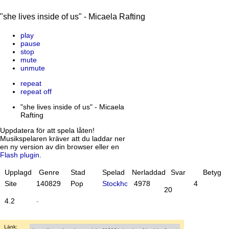
"she lives inside of us" - Micaela Rafting
play
pause
stop
mute
unmute
repeat
repeat off
"she lives inside of us" - Micaela
Rafting
Uppdatera för att spela låten!
Musikspelaren kräver att du laddar ner
en ny version av din browser eller en
Flash plugin
.
Upplagd
Genre
Stad
Spelad
Nerladdad
Svar
Betyg
Site
14
08
29
Pop
Stockholm
4978
4
20
4.2
-
Länk: