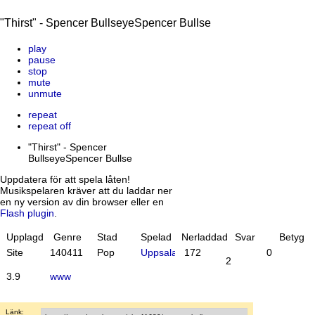
"Thirst" - Spencer BullseyeSpencer Bullse
play
pause
stop
mute
unmute
repeat
repeat off
"Thirst" - Spencer
BullseyeSpencer Bullse
Uppdatera för att spela låten!
Musikspelaren kräver att du laddar ner
en ny version av din browser eller en
Flash plugin
.
Upplagd
Genre
Stad
Spelad
Nerladdad
Svar
Betyg
Site
14
04
11
Pop
Uppsala
172
0
2
3.9
www
Länk: