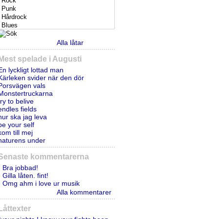
Alla låtar
Mest spelade i Augusti
En lyckligt lottad man
Kärleken svider när den dör
Porsvägen vals
Monstertruckarna
try to belive
endles fields
hur ska jag leva
be your self
kom till mej
naturens under
Senaste kommentarerna
- Bra jobbad!
- Gilla låten. fint!
- Omg ahm i love ur musik
Alla kommentarer
Låttexter