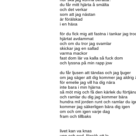
du får mitt hjärta å smälta
och det verkar
som att jag nästan
är förälskad
i en häxa
för du fick mig att fastna i tankar jag tr
hjärtat avdammat
och om du tror jag svamlar
skickar jag en sallad
varma mackor
fast dom lär va kalla så fuck dom
och lyssna på min rapp jow
du får ljusen att tändas och jag ljuger
om jag säger att dig kommer jag aldrig 
för emelie jag vill ha dig nära
inte bara i min hjärna
så möt mig och få den kärlek du förtjän
och ramlar du dig jag kommer bära
hundra mil jorden runt och ramlar du ig
kommer jag säkerligen bära dig igen
om och om igen varje dag
fram och tillbaks
livet kan va knas
upp och ned, försök att le