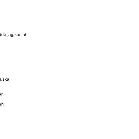
odde jag kastat
älska
ar
en