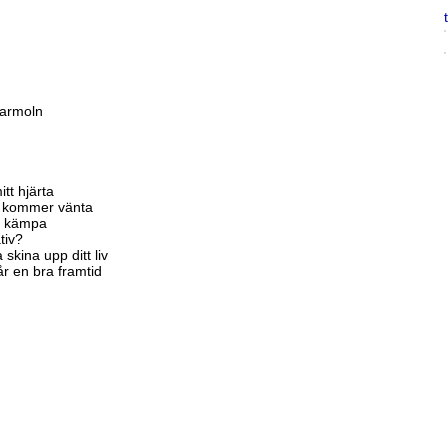
marmoln
itt hjärta
ag kommer vänta
er kämpa
tiv?
skina upp ditt liv
 får en bra framtid