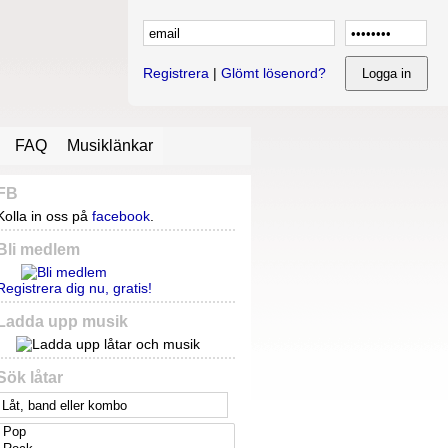
Registrera
|
Glömt lösenord?
FAQ
Musiklänkar
FB
Kolla in oss på
facebook
.
Bli medlem
Registrera dig nu, gratis!
Ladda upp musik
Sök låtar