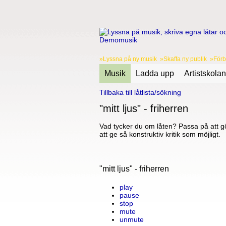
»Lyssna på ny musik »Skaffa ny publik »Förbä
Musik
Ladda upp
Artistskolan
Tillbaka till låtlista/sökning
"mitt ljus" - friherren
Vad tycker du om låten? Passa på att gö
att ge så konstruktiv kritik som möjligt.
"mitt ljus" - friherren
play
pause
stop
mute
unmute