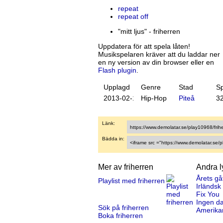
repeat
repeat off
"mitt ljus" - friherren
Uppdatera för att spela låten!
Musikspelaren kräver att du laddar ner
en ny version av din browser eller en
Flash plugin
.
Upplagd
Genre
Stad
S
20
13
-
02
-
15
Hip-Hop
Piteå
3
Länk:
Bädda in:
Mer av friherren
Andra l
Årets gå
Playlist med friherren
Irländsk
Fix You
Ingen d
Sök på friherren
Amerika
Boka friherren