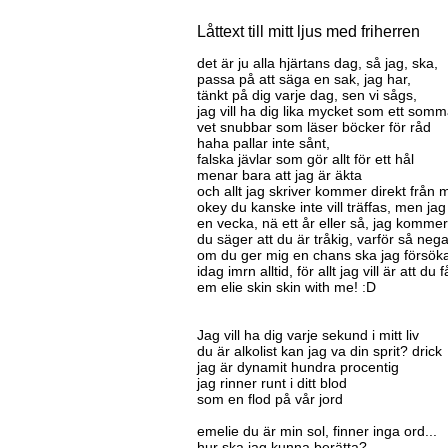
Låttext till mitt ljus med friherren
det är ju alla hjärtans dag, så jag, ska,
passa på att säga en sak, jag har,
tänkt på dig varje dag, sen vi sågs,
jag vill ha dig lika mycket som ett som
vet snubbar som läser böcker för råd
haha pallar inte sånt,
falska jävlar som gör allt för ett hål
menar bara att jag är äkta
och allt jag skriver kommer direkt från m
okey du kanske inte vill träffas, men j
en vecka, nä ett år eller så, jag komm
du säger att du är tråkig, varför så nega
om du ger mig en chans ska jag försöka 
idag imrn alltid, för allt jag vill är att du
em elie skin skin with me! :D
Jag vill ha dig varje sekund i mitt liv
du är alkolist kan jag va din sprit? drick
jag är dynamit hundra procentig
jag rinner runt i ditt blod
som en flod på vår jord
emelie du är min sol, finner inga ord...
hur ska jag kunna berätta?