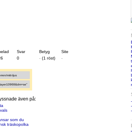
pelad
Svar
Betyg
Site
26
0
-
(1 röst)
-
yssnade även på:
ta
 vals
ansar som du
nsk träskopolka