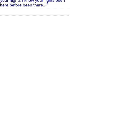
"your nights I know your fights been
there before been there..."