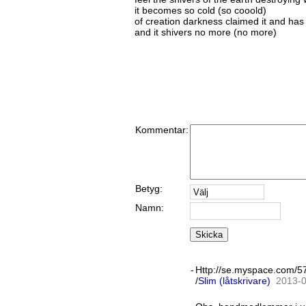
it becomes so cold (so cooold)
of creation darkness claimed it and has
and it shivers no more (no more)
Kommentar:
Betyg:
Namn:
Skicka
-
Http://se.myspace.com/5
/
Slim (låtskrivare)
20
13
-