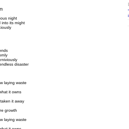
im
ious night
into its might
ciously
cends
domly
rniviously
endless disaster
ow laying waste
 what it owns
 taken it away
re growth
ow laying waste
 what it owns