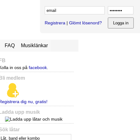
Registrera
|
Glömt lösenord?
FAQ
Musiklänkar
FB
Kolla in oss på
facebook
.
Bli medlem
Registrera dig nu, gratis!
Ladda upp musik
Sök låtar