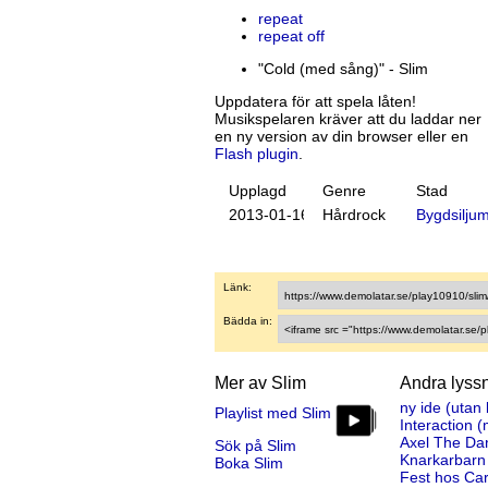
repeat
repeat off
"Cold (med sång)" - Slim
Uppdatera för att spela låten!
Musikspelaren kräver att du laddar ner
en ny version av din browser eller en
Flash plugin
.
Upplagd
Genre
Stad
20
13
-
01
-
16
Hårdrock
Bygdsilju
Länk:
Bädda in:
Mer av Slim
Andra lyss
ny ide (utan
Playlist med Slim
Interaction 
Axel The Da
Sök på Slim
Knarkarbarn
Boka Slim
Fest hos Car