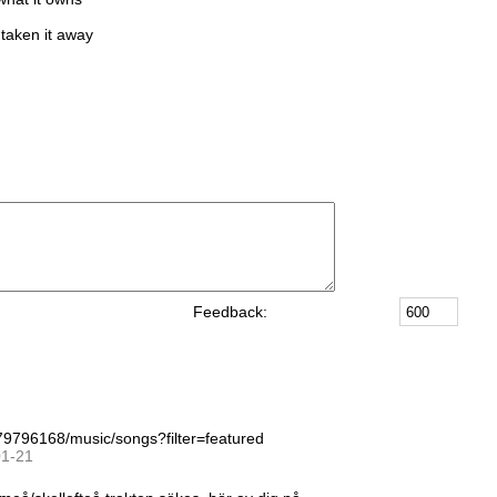
 taken it away
Feedback:
79796168/music/songs?filter=featured
01
-
21