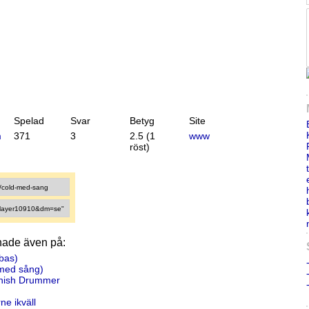
Spelad
Svar
Betyg
Site
m
371
3
2.5
(1
www
röst)
nade även på:
 bas)
(med sång)
nish Drummer
ne ikväll