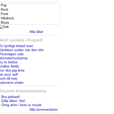
Alla låtar
Mest spelade i Augusti
En lyckligt lottad man
Kärleken svider när den dör
Porsvägen vals
Monstertruckarna
try to belive
endles fields
hur ska jag leva
be your self
kom till mej
naturens under
Senaste kommentarerna
- Bra jobbad!
- Gilla låten. fint!
- Omg ahm i love ur musik
Alla kommentarer