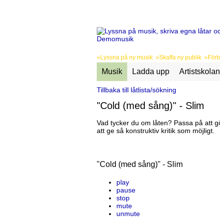
»Lyssna på ny musik »Skaffa ny publik »Förbä
Musik
Ladda upp
Artistskolan
Tillbaka till låtlista/sökning
"Cold (med sång)" - Slim
Vad tycker du om låten? Passa på att gö
att ge så konstruktiv kritik som möjligt.
"Cold (med sång)" - Slim
play
pause
stop
mute
unmute