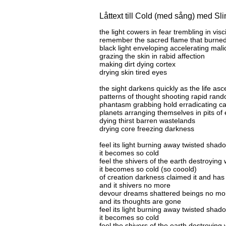
Låttext till Cold (med sång) med Sl
the light cowers in fear trembling in visc
remember the sacred flame that burned 
black light enveloping accelerating mali
grazing the skin in rabid affection
making dirt dying cortex
drying skin tired eyes
the sight darkens quickly as the life as
patterns of thought shooting rapid ran
phantasm grabbing hold erradicating ca
planets arranging themselves in pits of 
dying thirst barren wastelands
drying core freezing darkness
feel its light burning away twisted shad
it becomes so cold
feel the shivers of the earth destroying
it becomes so cold (so cooold)
of creation darkness claimed it and has
and it shivers no more
devour dreams shattered beings no mo
and its thoughts are gone
feel its light burning away twisted shad
it becomes so cold
feel the shivers of the earth destroying