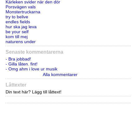
Kärleken svider när den dör
Porsvägen vals
Monstertruckarna
try to belive
endles fields
hur ska jag leva
be your self
kom till mej
naturens under
Senaste kommentarerna
- Bra jobbad!
- Gilla låten. fint!
- Omg ahm i love ur musik
Alla kommentarer
Låttexter
Din text här? Lägg till låttext!