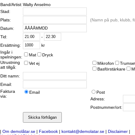
Band/Artist:
Walty Anselmo
Stad:
Plats:
(Namn på pub, klubb, fö
Datum:
-
Tid:
kr
Ersättning:
Ingår i
Mat
Dryck
spelningen:
Utrustning
Vet ej
Mikrofon
Trumse
att tillgå:
Basförstärkare
M
Ditt namn:
Email:
Faktura
Email
Post
via:
Adress:
Postnummer/ort:
|
Om demolåtar.se
|
Facebook
|
kontakt@demolatar.se
|
Disclaimer
|