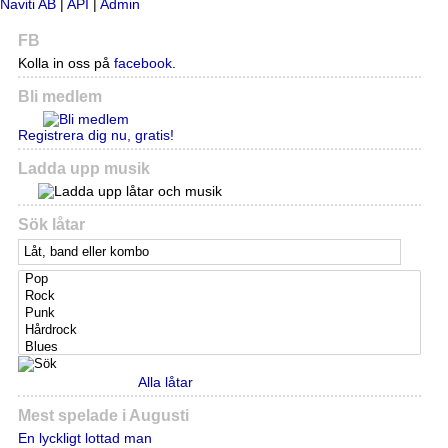
Naviti AB
|
API
|
Admin
FB
Kolla in oss på
facebook
.
Bli medlem
Registrera dig nu, gratis!
Ladda upp musik
Sök låtar
Alla låtar
Mest spelade i Augusti
En lyckligt lottad man