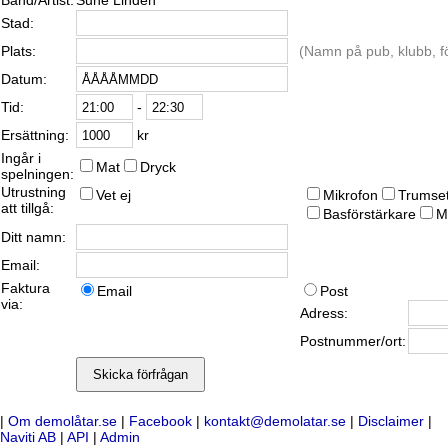
Band/Artist:
Sune Linden
Stad:
Plats:
(Namn på pub, klubb, fö
Datum:
-
Tid:
kr
Ersättning:
Ingår i
Mat
Dryck
spelningen:
Utrustning
Vet ej
Mikrofon
Trumse
att tillgå:
Basförstärkare
M
Ditt namn:
Email:
Faktura
Email
Post
via:
Adress:
Postnummer/ort:
|
Om demolåtar.se
|
Facebook
|
kontakt@demolatar.se
|
Disclaimer
|
Naviti AB
|
API
|
Admin