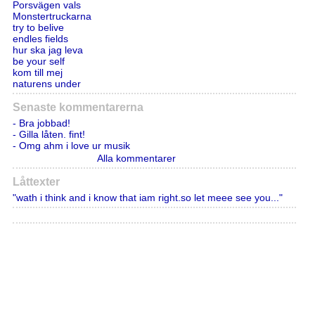
Porsvägen vals
Monstertruckarna
try to belive
endles fields
hur ska jag leva
be your self
kom till mej
naturens under
Senaste kommentarerna
- Bra jobbad!
- Gilla låten. fint!
- Omg ahm i love ur musik
Alla kommentarer
Låttexter
"wath i think and i know that iam right.so let meee see you..."