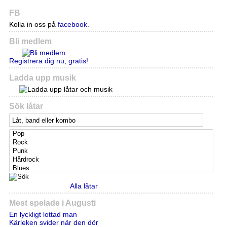
FB
Kolla in oss på
facebook
.
Bli medlem
Registrera dig nu, gratis!
Ladda upp musik
Sök låtar
Alla låtar
Mest spelade i Augusti
En lyckligt lottad man
Kärleken svider när den dör