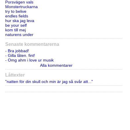
Porsvägen vals
Monstertruckarna
try to belive
endles fields
hur ska jag leva
be your self
kom till mej
naturens under
Senaste kommentarerna
- Bra jobbad!
- Gilla låten. fint!
- Omg ahm i love ur musik
Alla kommentarer
Låttexter
"natten för din skull och min är jag så svår att..."