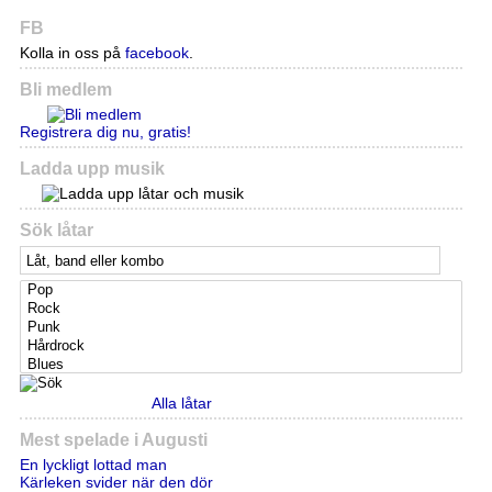
FB
Kolla in oss på
facebook
.
Bli medlem
Registrera dig nu, gratis!
Ladda upp musik
Sök låtar
Alla låtar
Mest spelade i Augusti
En lyckligt lottad man
Kärleken svider när den dör