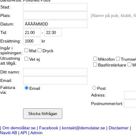
Band/Artist:
Polished Pubs
Stad:
Plats:
(Namn på pub, klubb, fö
Datum:
-
Tid:
kr
Ersättning:
Ingår i
Mat
Dryck
spelningen:
Utrustning
Vet ej
Mikrofon
Trumse
att tillgå:
Basförstärkare
M
Ditt namn:
Email:
Faktura
Email
Post
via:
Adress:
Postnummer/ort:
|
Om demolåtar.se
|
Facebook
|
kontakt@demolatar.se
|
Disclaimer
|
Naviti AB
|
API
|
Admin