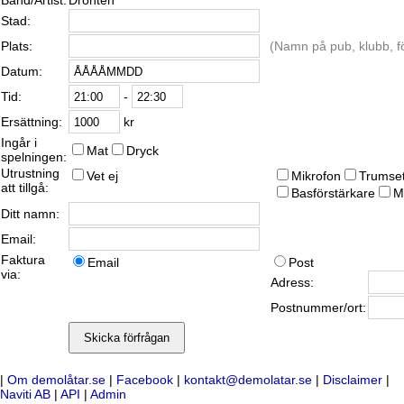
Band/Artist:
Dronten
Stad:
Plats:
(Namn på pub, klubb, fö
Datum:
-
Tid:
kr
Ersättning:
Ingår i
Mat
Dryck
spelningen:
Utrustning
Vet ej
Mikrofon
Trumse
att tillgå:
Basförstärkare
M
Ditt namn:
Email:
Faktura
Email
Post
via:
Adress:
Postnummer/ort:
|
Om demolåtar.se
|
Facebook
|
kontakt@demolatar.se
|
Disclaimer
|
Naviti AB
|
API
|
Admin