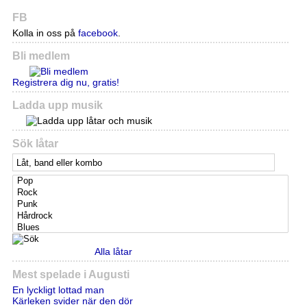
FB
Kolla in oss på
facebook
.
Bli medlem
Registrera dig nu, gratis!
Ladda upp musik
Sök låtar
Alla låtar
Mest spelade i Augusti
En lyckligt lottad man
Kärleken svider när den dör