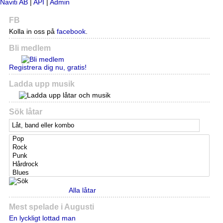
Naviti AB
|
API
|
Admin
FB
Kolla in oss på
facebook
.
Bli medlem
Registrera dig nu, gratis!
Ladda upp musik
Sök låtar
Alla låtar
Mest spelade i Augusti
En lyckligt lottad man