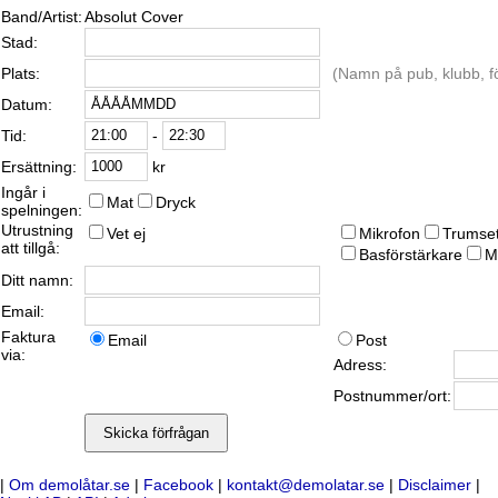
Band/Artist:
Absolut Cover
Stad:
Plats:
(Namn på pub, klubb, fö
Datum:
-
Tid:
kr
Ersättning:
Ingår i
Mat
Dryck
spelningen:
Utrustning
Vet ej
Mikrofon
Trumse
att tillgå:
Basförstärkare
M
Ditt namn:
Email:
Faktura
Email
Post
via:
Adress:
Postnummer/ort:
|
Om demolåtar.se
|
Facebook
|
kontakt@demolatar.se
|
Disclaimer
|