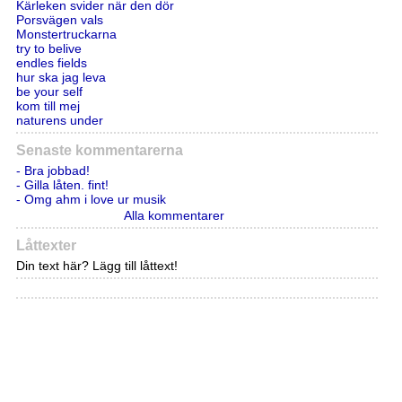
Kärleken svider när den dör
Porsvägen vals
Monstertruckarna
try to belive
endles fields
hur ska jag leva
be your self
kom till mej
naturens under
Senaste kommentarerna
- Bra jobbad!
- Gilla låten. fint!
- Omg ahm i love ur musik
Alla kommentarer
Låttexter
Din text här? Lägg till låttext!