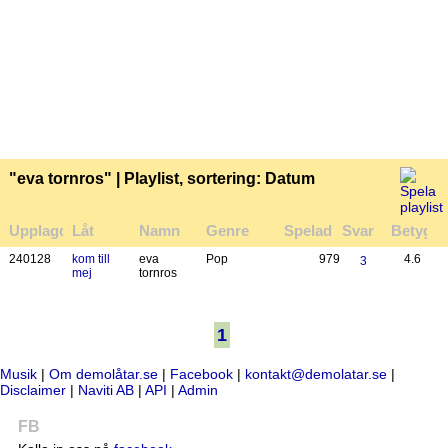
"eva tornros" | Playlist, sortering: Datum
Upplagd
Låt
Namn
Genre
Spelad
Svar
Betyg
24
01
28
kom till
eva
Pop
979
4.6
3
mej
tornros
1
Musik
|
Om demolåtar.se
|
Facebook
|
kontakt@demolatar.se
|
Disclaimer
|
Naviti AB
|
API
|
Admin
FB