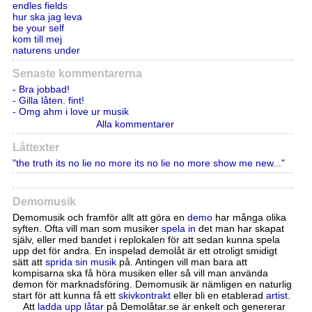
endles fields
hur ska jag leva
be your self
kom till mej
naturens under
Senaste kommentarerna
- Bra jobbad!
- Gilla låten. fint!
- Omg ahm i love ur musik
Alla kommentarer
Låttexter
"the truth its no lie no more its no lie no more show me new..."
Demomusik
Demomusik och framför allt att göra en
demo
har många olika
syften. Ofta vill man som musiker
spela in
det man har skapat
själv, eller med bandet i replokalen för att sedan kunna spela
upp det för andra. En inspelad demolåt är ett otroligt smidigt
sätt att
sprida sin musik
på. Antingen vill man bara att
kompisarna ska få höra musiken eller så vill man använda
demon för marknadsföring. Demomusik är nämligen en naturlig
start för att kunna få ett
skivkontrakt
eller bli en etablerad
artist
.
Att
ladda upp låtar
på Demolåtar.se är enkelt och genererar