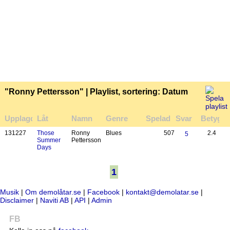
"Ronny Pettersson" | Playlist, sortering: Datum
Upplagd
Låt
Namn
Genre
Spelad
Svar
Betyg
13
12
27
Those
Ronny
Blues
507
2.4
5
Summer
Pettersson
Days
1
Musik
|
Om demolåtar.se
|
Facebook
|
kontakt@demolatar.se
|
Disclaimer
|
Naviti AB
|
API
|
Admin
FB