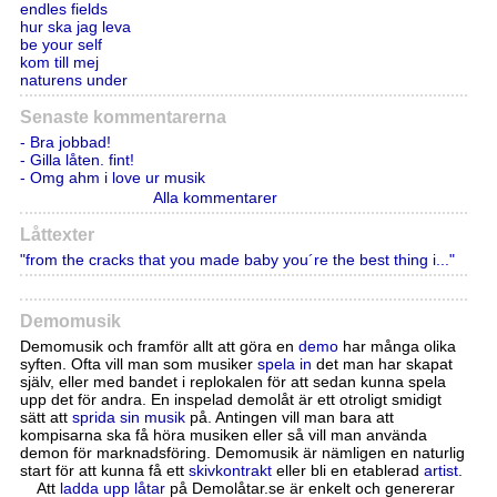
endles fields
hur ska jag leva
be your self
kom till mej
naturens under
Senaste kommentarerna
- Bra jobbad!
- Gilla låten. fint!
- Omg ahm i love ur musik
Alla kommentarer
Låttexter
"from the cracks that you made baby you´re the best thing i..."
Demomusik
Demomusik och framför allt att göra en
demo
har många olika
syften. Ofta vill man som musiker
spela in
det man har skapat
själv, eller med bandet i replokalen för att sedan kunna spela
upp det för andra. En inspelad demolåt är ett otroligt smidigt
sätt att
sprida sin musik
på. Antingen vill man bara att
kompisarna ska få höra musiken eller så vill man använda
demon för marknadsföring. Demomusik är nämligen en naturlig
start för att kunna få ett
skivkontrakt
eller bli en etablerad
artist
.
Att
ladda upp låtar
på Demolåtar.se är enkelt och genererar