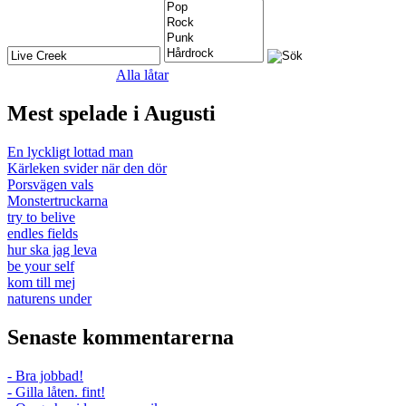
Alla låtar
Mest spelade i Augusti
En lyckligt lottad man
Kärleken svider när den dör
Porsvägen vals
Monstertruckarna
try to belive
endles fields
hur ska jag leva
be your self
kom till mej
naturens under
Senaste kommentarerna
- Bra jobbad!
- Gilla låten. fint!