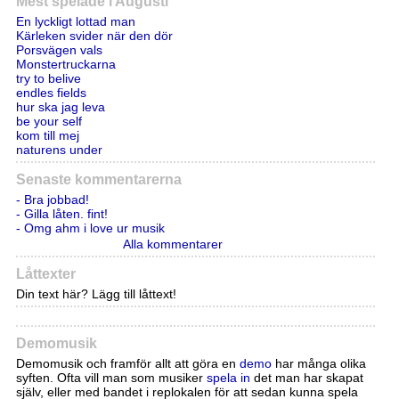
Mest spelade i Augusti
En lyckligt lottad man
Kärleken svider när den dör
Porsvägen vals
Monstertruckarna
try to belive
endles fields
hur ska jag leva
be your self
kom till mej
naturens under
Senaste kommentarerna
- Bra jobbad!
- Gilla låten. fint!
- Omg ahm i love ur musik
Alla kommentarer
Låttexter
Din text här? Lägg till låttext!
Demomusik
Demomusik och framför allt att göra en
demo
har många olika
syften. Ofta vill man som musiker
spela in
det man har skapat
själv, eller med bandet i replokalen för att sedan kunna spela