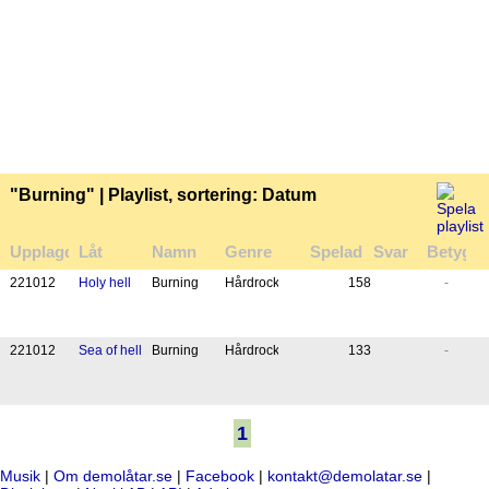
"Burning" | Playlist, sortering: Datum
Upplagd
Låt
Namn
Genre
Spelad
Svar
Betyg
22
10
12
Holy hell
Burning
Hårdrock
158
-
22
10
12
Sea of hell
Burning
Hårdrock
133
-
1
Musik
|
Om demolåtar.se
|
Facebook
|
kontakt@demolatar.se
|